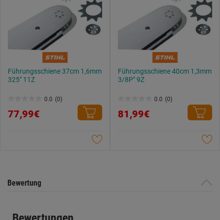
Führungsschiene 37cm 1,6mm
Führungsschiene 40cm 1,3mm
325" 11Z
3/8P" 9Z
0.0
(0)
0.0
(0)
0.0
0.0
77,99€
81,99€
von
von
5
5
Sternen.
Sternen.
Bewertung