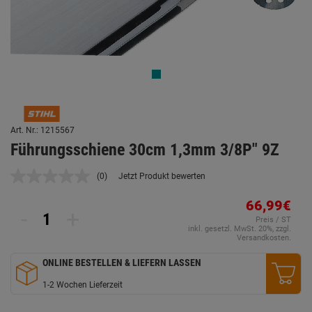
Art. Nr.: 1215567
Führungsschiene 30cm 1,3mm 3/8P" 9Z
(0)
Jetzt Produkt bewerten
Kein
Beurteilungswert.
Link
66,99€
-
+
auf
Preis / ST
derselben
inkl. gesetzl. MwSt. 20%, zzgl.
Seite.
Versandkosten.
ONLINE BESTELLEN & LIEFERN LASSEN
1-2 Wochen Lieferzeit