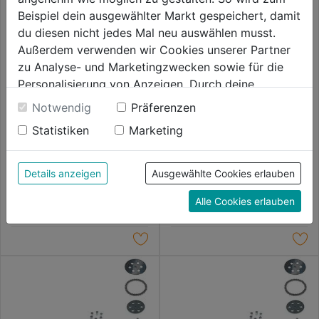
Beispiel dein ausgewählter Markt gespeichert, damit
du diesen nicht jedes Mal neu auswählen musst.
Außerdem verwenden wir Cookies unserer Partner
zu Analyse- und Marketingzwecken sowie für die
Personalisierung von Anzeigen. Durch deine
Einwilligung werden die Daten von Drittanbieter,
Notwendig
Präferenzen
unter anderem auch in den USA, verarbeitet.
Statistiken
Marketing
Durch Klick auf "Alle Cookies erlauben" stimmst du
Sägebock mobil
Führungsschiene 35cm 1,3mm
der Verwendung aller Cookies zu. Unter "Details
3/8P" 9Z
anzeigen" findest du alle Infos zu den
Details anzeigen
Ausgewählte Cookies erlauben
0.0
(0)
0.0
(0)
unterschiedlichen Cookies, unter "Cookies
0.0
0.0
72,99€
74,99€
Alle Cookies erlauben
Konfigurieren" kannst du auswählen, welche Cookies
von
von
du zulassen möchtest und welche nicht.
5
5
Weitere Informationen findest du in unserer
Sternen.
Sternen.
Datenschutzerklärung
.