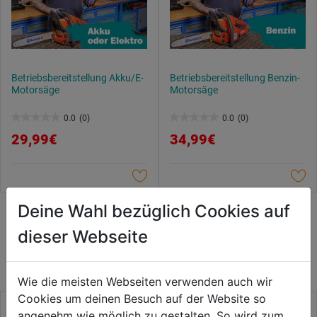
Betriebsbereitstellung Akku/E-
Betriebsbereitstellung Benzin-
Motorsäge
Motorsäge
0.0
(0)
0.0
(0)
0.0
0.0
29,99€
34,99€
von
von
5
5
Sternen.
Sternen.
Deine Wahl bezüglich Cookies auf
WEITERE PRODUKTE AUS DIESER
dieser Webseite
KATEGORIE
Wie die meisten Webseiten verwenden auch wir
Cookies um deinen Besuch auf der Website so
angenehm wie möglich zu gestalten. So wird zum