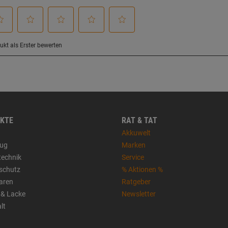
KTE
RAT & TAT
Akkuwelt
ug
Marken
technik
Service
sschutz
% Aktionen %
aren
Ratgeber
 & Lacke
Newsletter
lt