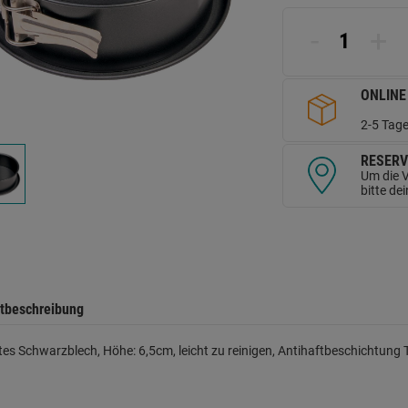
d
Se
-
+
ONLINE
2-5 Tage
RESERV
Um die V
bitte de
tbeschreibung
tes Schwarzblech, Höhe: 6,5cm, leicht zu reinigen, Antihaftbeschichtung T