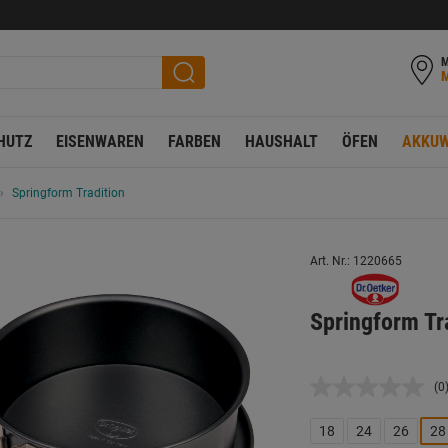
M
HUTZ
EISENWAREN
FARBEN
HAUSHALT
ÖFEN
AKKUW
Springform Tradition
Art. Nr.: 1220665
Springform Tr
(0
K
B
L
18
24
26
28
a