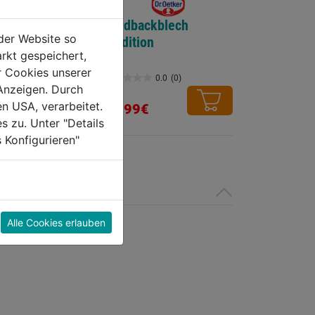
orm Tradition
Herdbackblech
der Website so
rboden
Tradition
rkt gespeichert,
r Cookies unserer
0.0
(0)
0.0
(0)
0.0
Anzeigen. Durch
von
en USA, verarbeitet.
24,99€
5
s zu. Unter "Details
Sternen.
 Konfigurieren"
Alle Cookies erlauben