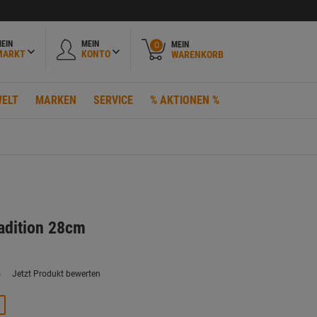
EIN
MEIN
MEIN
0
MARKT
KONTO
WARENKORB
ELT
MARKEN
SERVICE
% AKTIONEN %
adition 28cm
)
Jetzt Produkt bewerten
ein
eurteilungswert.
ink
uf