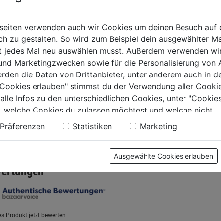
gform
Gugelhupfform
Springf
seiten verwenden auch wir Cookies um deinen Besuch auf 
+Take 26cm 1
Tradition 22cm
mit Roh
 zu gestalten. So wird zum Beispiel dein ausgewählter Ma
n
ht jedes Mal neu auswählen musst. Außerdem verwenden wi
+Kunststoffhaub
0.0
(0)
0.0
(0)
0.0
0.0
 und Marketingzwecken sowie für die Personalisierung von 
von
von
erden die Daten von Drittanbieter, unter anderem auch in d
9€
23,99€
23,99€
5
5
e Cookies erlauben" stimmst du der Verwendung aller Cookie
.
Sternen.
Sternen.
 alle Infos zu den unterschiedlichen Cookies, unter "Cookies
, welche Cookies du zulassen möchtest und welche nicht.
n findest du in unserer
Datenschutzerklärung
.
Präferenzen
Statistiken
Marketing
tung
Ausgewählte Cookies erlauben