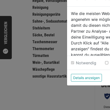
Regale, Vorratsgestelle
Reinigung
Sprin
Wie die meisten Web
Bake
Reinigungsgeräte
angenehm wie möglich
Bode
Sahne-, Sodaautomaten, Siphone
VERGLEICHEN
damit du diesen nic
schw.
Stehleitern
0.0
Partner zu Analyse-
e
Säcke, Beutel
von
deine Einwilligung w
20,9
Taschenmesser
5
Durch Klick auf "All
Sternen
anzeigen" findest du
Thermometer
kannst du auswählen
Türmatten
Weitere Informatione
Wein-, Barartikel
Notwendig
Bewer
Wäschepflege
sonstige Hausratartikel
Details anzeigen