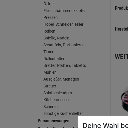
Öffner
Produk
Fleischhämmer-, klopfer
Pressen
Hobel, Schneider, Teiler
Herste
Reiben
Spieße, Nadeln,
Schaufeln, Portionierer
Timer
WEI
Rollenhalter
Bretter, Platten, Tabletts
Mühlen
Ausgießer, Menagen
Streuer
Salatschleudern
Küchenmesser
Scheren
sonstige Küchenhelfer
Personenwaagen
Deine Wahl be