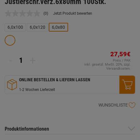
Justierschr.verz.6x80mm 100Stk.
(0)
Jetzt Produkt bewerten
Kein
Beurteilungswert.
Link
6,0x100
6,0x120
6,0x80
auf
derselben
Seite.
27,59€
-
+
Preis / PAK
inkl. gesetzl. MwSt. 20%, zzgl.
Versandkosten.
ONLINE BESTELLEN & LIEFERN LASSEN
1-2 Wochen Lieferzeit
WUNSCHLISTE
Produktinformationen