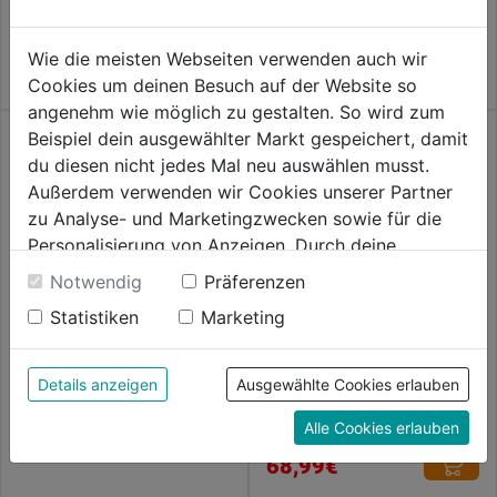
0.0
36,99€
von
Wie die meisten Webseiten verwenden auch wir
5
Cookies um deinen Besuch auf der Website so
Sternen.
angenehm wie möglich zu gestalten. So wird zum
Beispiel dein ausgewählter Markt gespeichert, damit
du diesen nicht jedes Mal neu auswählen musst.
Außerdem verwenden wir Cookies unserer Partner
zu Analyse- und Marketingzwecken sowie für die
Personalisierung von Anzeigen. Durch deine
Betonschraube Multi-Monti
Einwilligung werden die Daten von Drittanbieter,
Notwendig
Präferenzen
verzinkt
unter anderem auch in den USA, verarbeitet.
Statistiken
Marketing
Durch Klick auf "Alle Cookies erlauben" stimmst du
0.0
(0)
0.0
der Verwendung aller Cookies zu. Unter "Details
38,59€
von
Betonschraube FBS II
anzeigen" findest du alle Infos zu den
Details anzeigen
Ausgewählte Cookies erlauben
ULTRACUT
5
unterschiedlichen Cookies, unter "Cookies
Sternen.
Alle Cookies erlauben
Konfigurieren" kannst du auswählen, welche Cookies
0.0
(0)
0.0
du zulassen möchtest und welche nicht.
68,99€
von
Weitere Informationen findest du in unserer