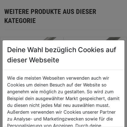
WEITERE PRODUKTE AUS DIESER
KATEGORIE
Deine Wahl bezüglich Cookies auf
dieser Webseite
Wie die meisten Webseiten verwenden auch wir
Cookies um deinen Besuch auf der Website so
angenehm wie möglich zu gestalten. So wird zum
Beispiel dein ausgewählter Markt gespeichert, damit
Vierteilkreisprofil Kunststoff
Winkelprofil Alu silber elox.
du diesen nicht jedes Mal neu auswählen musst.
edelstahloptik
ungleichschenklig
Außerdem verwenden wir Cookies unserer Partner
zu Analyse- und Marketingzwecken sowie für die
0.0
(0)
0.0
(0)
0.0
0.0
Personalisierung von Anzeigen. Durch deine