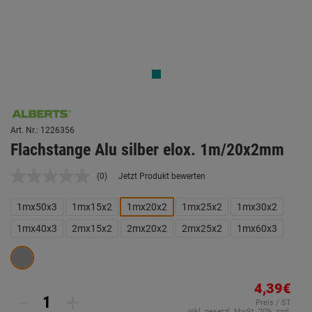
Art. Nr.: 1226356
Flachstange Alu silber elox. 1m/20x2mm
(0)
Jetzt Produkt bewerten
Kein
Beurteilungswert.
Link
1mx50x3
1mx15x2
1mx20x2
1mx25x2
1mx30x2
auf
derselben
1mx40x3
2mx15x2
2mx20x2
2mx25x2
1mx60x3
Seite.
4,39€
-
+
Preis / ST
inkl. gesetzl. MwSt. 20%, zzgl.