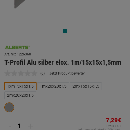
Art. Nr.: 1226360
T-Profil Alu silber elox. 1m/15x15x1,5mm
(0)
Jetzt Produkt bewerten
Kein
Beurteilungswert.
Link
1xm15x15x1,5
1mx20x20x1,5
2mx15x15x1,5
auf
derselben
2mx20x20x1,5
Seite.
7,29€
-
+
Preis / ST
inkl. gesetzl. MwSt. 20%, zzgl.