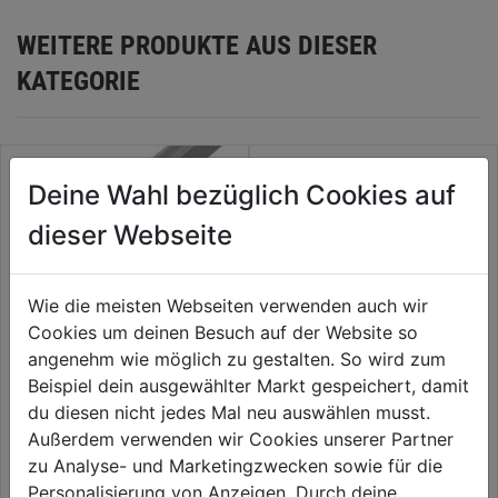
WEITERE PRODUKTE AUS DIESER
KATEGORIE
Deine Wahl bezüglich Cookies auf
dieser Webseite
Wie die meisten Webseiten verwenden auch wir
Cookies um deinen Besuch auf der Website so
angenehm wie möglich zu gestalten. So wird zum
Beispiel dein ausgewählter Markt gespeichert, damit
H-Profil Alu silber eloxiert
T-Profil Alu silber eloxiert
du diesen nicht jedes Mal neu auswählen musst.
Außerdem verwenden wir Cookies unserer Partner
zu Analyse- und Marketingzwecken sowie für die
0.0
(0)
0.0
(0)
0.0
0.0
Personalisierung von Anzeigen. Durch deine