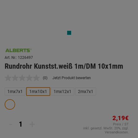
Art. Nr.: 1226497
Rundrohr Kunstst.weiß 1m/DM 10x1mm
(0)
Jetzt Produkt bewerten
Kein
Beurteilungswert.
Link
1mx7x1
1mx10x1
1mx12x1
2mx7x1
auf
derselben
Seite.
2,19€
-
+
Preis / ST
inkl. gesetzl. MwSt. 20%, zzgl.
Versandkosten.