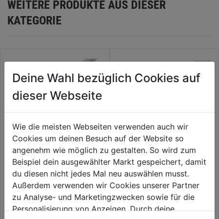
WEITERE PRODUKTE AUS DIESER
KATEGORIE
Deine Wahl bezüglich Cookies auf
dieser Webseite
Wie die meisten Webseiten verwenden auch wir
Cookies um deinen Besuch auf der Website so
angenehm wie möglich zu gestalten. So wird zum
Beispiel dein ausgewählter Markt gespeichert, damit
Klemmprofil Kunstoff weiß
H-Profil PVC-U weiß
du diesen nicht jedes Mal neu auswählen musst.
Außerdem verwenden wir Cookies unserer Partner
0.0
(0)
0.0
(0)
0.0
0.0
zu Analyse- und Marketingzwecken sowie für die
2,39€
2,59€
von
von
Personalisierung von Anzeigen. Durch deine