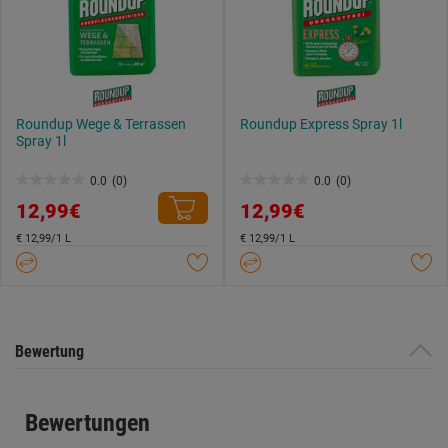
Roundup Wege & Terrassen
Roundup Express Spray 1l
Spray 1l
0.0
(0)
0.0
(0)
0.0
0.0
12,99€
12,99€
von
von
5
5
€ 12,99/1 L
€ 12,99/1 L
Sternen.
Sternen.
Bewertung