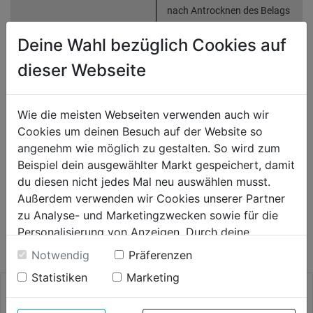
nach Antrocknen des Belags
wieder in den Garten
Deine Wahl bezüglich Cookies auf
Anwendung: ganzjährig
dieser Webseite
Produktinformationen
Wie die meisten Webseiten verwenden auch wir
Cookies um deinen Besuch auf der Website so
Herstellerinformationen
angenehm wie möglich zu gestalten. So wird zum
Beispiel dein ausgewählter Markt gespeichert, damit
du diesen nicht jedes Mal neu auswählen musst.
Außerdem verwenden wir Cookies unserer Partner
WEITERE PRODUKTE AUS DIESER
zu Analyse- und Marketingzwecken sowie für die
KATEGORIE
Personalisierung von Anzeigen. Durch deine
Einwilligung werden die Daten von Drittanbieter,
Notwendig
Präferenzen
unter anderem auch in den USA, verarbeitet.
Statistiken
Marketing
Durch Klick auf "Alle Cookies erlauben" stimmst du
der Verwendung aller Cookies zu. Unter "Details