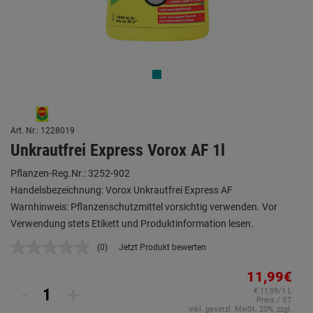
Art. Nr.: 1228019
Unkrautfrei Express Vorox AF 1l
Pflanzen-Reg.Nr.: 3252-902
Handelsbezeichnung: Vorox Unkrautfrei Express AF
Warnhinweis: Pflanzenschutzmittel vorsichtig verwenden. Vor
Verwendung stets Etikett und Produktinformation lesen.
(0)
Jetzt Produkt bewerten
Kein
Beurteilungswert.
Link
11,99€
auf
-
+
€ 11,99/1 L
derselben
Preis / ST
Seite.
inkl. gesetzl. MwSt. 20%, zzgl.