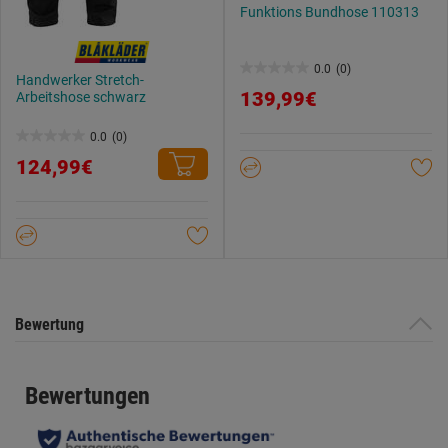
Funktions Bundhose 110313
0.0
(0)
0.0
Handwerker Stretch-
139,99€
Arbeitshose schwarz
von
5
0.0
(0)
0.0
Sternen.
124,99€
von
5
Sternen.
Bewertung