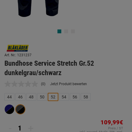
Art. Nr.: 1231237
Bundhose Service Stretch Gr.52
dunkelgrau/schwarz
(0)
Jetzt Produkt bewerten
Kein
Beurteilungswert.
Link
44
46
48
50
52
54
56
58
auf
derselben
Seite.
109,99€
-
+
Preis / ST