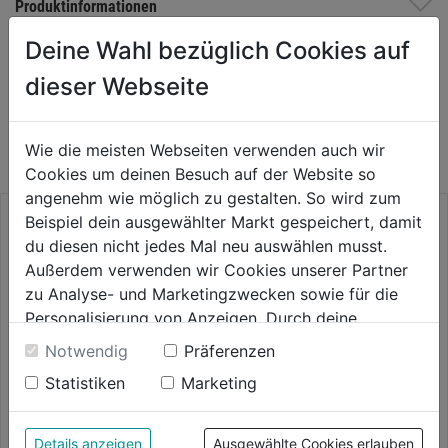
Produktinformationen
Deine Wahl bezüglich Cookies auf
dieser Webseite
WEITERE PRODUKTE AUS DIESER
KATEGORIE
Wie die meisten Webseiten verwenden auch wir
Cookies um deinen Besuch auf der Website so
angenehm wie möglich zu gestalten. So wird zum
Beispiel dein ausgewählter Markt gespeichert, damit
du diesen nicht jedes Mal neu auswählen musst.
Außerdem verwenden wir Cookies unserer Partner
zu Analyse- und Marketingzwecken sowie für die
Personalisierung von Anzeigen. Durch deine
Einwilligung werden die Daten von Drittanbieter,
Notwendig
Präferenzen
unter anderem auch in den USA, verarbeitet.
Statistiken
Marketing
Durch Klick auf "Alle Cookies erlauben" stimmst du
der Verwendung aller Cookies zu. Unter "Details
Bundhose Pro Bodyforce
anzeigen" findest du alle Infos zu den
Details anzeigen
Ausgewählte Cookies erlauben