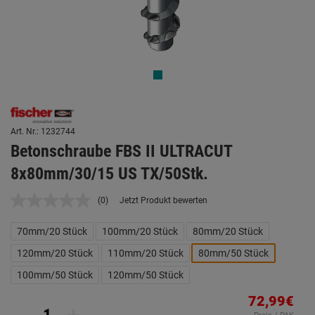
Art. Nr.: 1232744
Betonschraube FBS II ULTRACUT
8x80mm/30/15 US TX/50Stk.
(0)
Jetzt Produkt bewerten
Kein
Beurteilungswert.
Link
70mm/20 Stück
100mm/20 Stück
80mm/20 Stück
auf
derselben
120mm/20 Stück
110mm/20 Stück
80mm/50 Stück
Seite.
100mm/50 Stück
120mm/50 Stück
72,99€
-
+