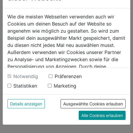
Kalksandlochstein, Beton,
Vollbaustoffe, Mauerwerk mit
Wie die meisten Webseiten verwenden auch wir
dichtem Gefüge
Cookies um deinen Besuch auf der Website so
Weitere Produktmerkmale
Vorschubplatte: zwei dünne
angenehm wie möglich zu gestalten. So wird zum
Metallschichten mit
Beispiel dein ausgewählter Markt gespeichert, damit
Plastikzwischenlage,
du diesen nicht jedes Mal neu auswählen musst.
ausreichende Robustheit, zur
Außerdem verwenden wir Cookies unserer Partner
Verwendung von
zu Analyse- und Marketingzwecken sowie für die
Verbundmörtel mit Coaxial-
Personalisierung von Anzeigen. Durch deine
Kartuschen
Einwilligung werden die Daten von Drittanbieter,
Notwendig
Präferenzen
unter anderem auch in den USA, verarbeitet.
Statistiken
Marketing
Produktinformationen
Durch Klick auf "Alle Cookies erlauben" stimmst du
der Verwendung aller Cookies zu. Unter "Details
anzeigen" findest du alle Infos zu den
Details anzeigen
Ausgewählte Cookies erlauben
Herstellerinformationen
unterschiedlichen Cookies, unter "Cookies
Alle Cookies erlauben
Konfigurieren" kannst du auswählen, welche Cookies
du zulassen möchtest und welche nicht.
Weitere Informationen findest du in unserer