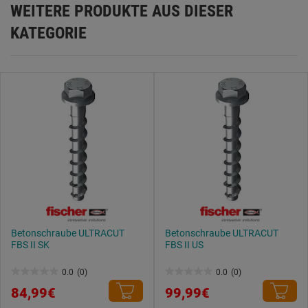
WEITERE PRODUKTE AUS DIESER
Datenschutzerklärung
.
KATEGORIE
Betonschraube ULTRACUT
Betonschraube ULTRACUT
FBS II SK
FBS II US
0.0
(0)
0.0
(0)
0.0
0.0
84,99€
99,99€
von
von