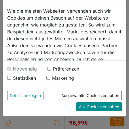
Wie die meisten Webseiten verwenden auch wir
Cookies um deinen Besuch auf der Website so
angenehm wie möglich zu gestalten. So wird zum
Beispiel dein ausgewählter Markt gespeichert, damit
du diesen nicht jedes Mal neu auswählen musst.
Außerdem verwenden wir Cookies unserer Partner
zu Analyse- und Marketingzwecken sowie für die
Personalisierung von Anzeigen. Durch deine
Einwilligung werden die Daten von Drittanbieter,
Notwendig
Präferenzen
unter anderem auch in den USA, verarbeitet.
Statistiken
Marketing
Bundjacke Icon One 113100
Durch Klick auf "Alle Cookies erlauben" stimmst du
der Verwendung aller Cookies zu. Unter "Details
anzeigen" findest du alle Infos zu den
0.0
(0)
Details anzeigen
Ausgewählte Cookies erlauben
0.0
Fleecejacke Dynamic
unterschiedlichen Cookies, unter "Cookies
94,99€
warnorange
von
Alle Cookies erlauben
Konfigurieren" kannst du auswählen, welche Cookies
5
du zulassen möchtest und welche nicht.
0.0
(0)
0.0
Sternen.
Weitere Informationen findest du in unserer
98,99€
von
Datenschutzerklärung
.