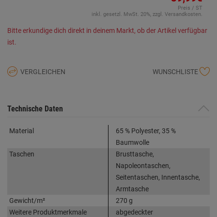
Preis / ST
inkl. gesetzl. MwSt. 20%, zzgl. Versandkosten.
Bitte erkundige dich direkt in deinem Markt, ob der Artikel verfügbar
ist.
VERGLEICHEN
WUNSCHLISTE
Technische Daten
Material
65 % Polyester, 35 %
Baumwolle
Taschen
Brusttasche,
Napoleontaschen,
Seitentaschen, Innentasche,
Armtasche
Gewicht/m²
270 g
Weitere Produktmerkmale
abgedeckter