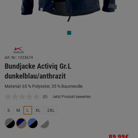
Art. Nr.: 1233674
Bundjacke Activiq Gr.L
dunkelblau/anthrazit
Material: 65 % Polyester, 35 % Baumwolle
(0)
Jetzt Produkt bewerten
Kein
Beurteilungswert.
Link
S
M
L
XL
2XL
auf
derselben
Seite.
89,99€