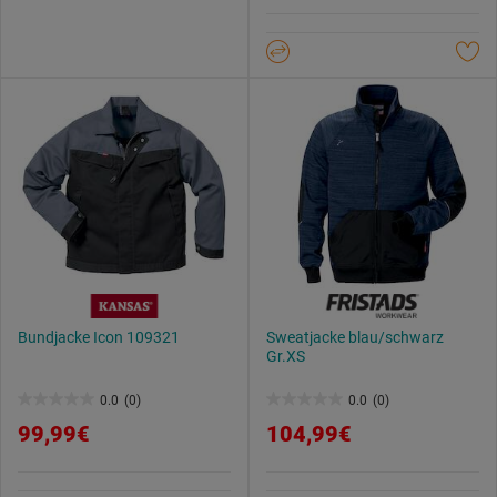
5
Sternen.
Bundjacke Icon 109321
Sweatjacke blau/schwarz
Gr.XS
0.0
(0)
0.0
(0)
0.0
0.0
99,99€
104,99€
von
von
5
5
Sternen.
Sternen.