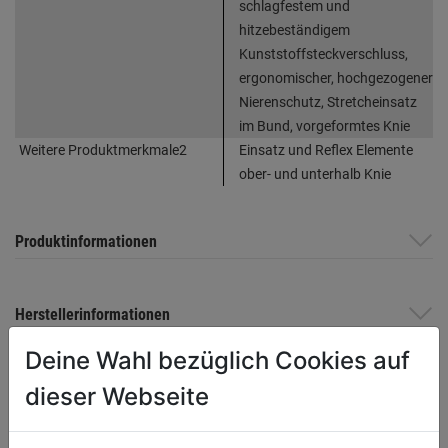
schlagfestem und
hitzebeständigem
Kunststoffsteckverschluss,
ergonomischer, hochgezogener
Nierenschutz, Stretcheinsatz
im Bund, vorgeformtes Knie
Weitere Produktmerkmale2
Einsatz und Reflex Elemente
ober- und unterhalb Knie
Produktinformationen
Herstellerinformationen
Deine Wahl bezüglich Cookies auf
dieser Webseite
WEITERE PRODUKTE AUS DIESER
KATEGORIE