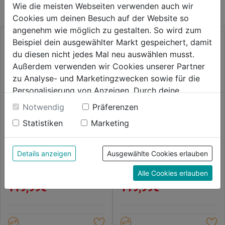
Wie die meisten Webseiten verwenden auch wir
Cookies um deinen Besuch auf der Website so
angenehm wie möglich zu gestalten. So wird zum
Beispiel dein ausgewählter Markt gespeichert, damit
du diesen nicht jedes Mal neu auswählen musst.
Außerdem verwenden wir Cookies unserer Partner
zu Analyse- und Marketingzwecken sowie für die
Personalisierung von Anzeigen. Durch deine
Einwilligung werden die Daten von Drittanbieter,
Notwendig
Präferenzen
unter anderem auch in den USA, verarbeitet.
Statistiken
Marketing
Durch Klick auf "Alle Cookies erlauben" stimmst du
der Verwendung aller Cookies zu. Unter "Details
Latzhose khaki/schwarz Gr.44
Latzhose FUSION 1555
anzeigen" findest du alle Infos zu den
FUSION 1555
Details anzeigen
Ausgewählte Cookies erlauben
unterschiedlichen Cookies, unter "Cookies
Alle Cookies erlauben
0.0
(0)
0.0
(0)
Konfigurieren" kannst du auswählen, welche Cookies
0.0
0.0
119,99€
119,99€
du zulassen möchtest und welche nicht.
von
von
Weitere Informationen findest du in unserer
5
5
Datenschutzerklärung
.
Sternen.
Sternen.