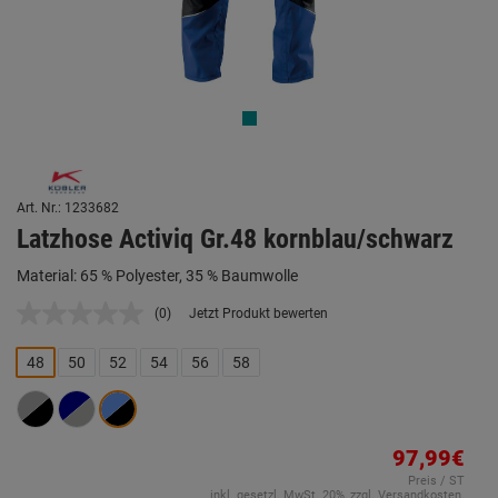
Art. Nr.: 1233682
Latzhose Activiq Gr.48 kornblau/schwarz
Material: 65 % Polyester, 35 % Baumwolle
(0)
Jetzt Produkt bewerten
Kein
Beurteilungswert.
Link
48
50
52
54
56
58
auf
derselben
Seite.
97,99€
Preis / ST
inkl. gesetzl. MwSt. 20%, zzgl. Versandkosten.