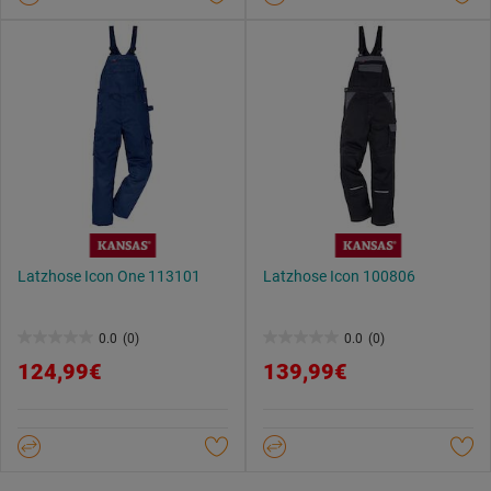
Latzhose Icon One 113101
Latzhose Icon 100806
0.0
(0)
0.0
(0)
0.0
0.0
124,99€
139,99€
von
von
5
5
Sternen.
Sternen.