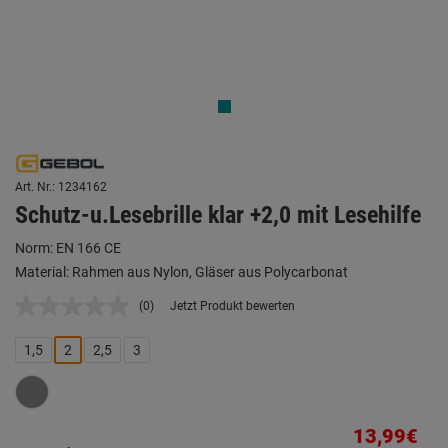
Art. Nr.: 1234162
Schutz-u.Lesebrille klar +2,0 mit Lesehilfe
Norm: EN 166 CE
Material: Rahmen aus Nylon, Gläser aus Polycarbonat
(0)
Jetzt Produkt bewerten
Kein
Beurteilungswert.
Link
1,5
2
2,5
3
auf
derselben
Seite.
13,99€