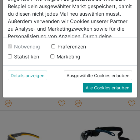
Beispiel dein ausgewählter Markt gespeichert, damit
du diesen nicht jedes Mal neu auswählen musst.
Außerdem verwenden wir Cookies unserer Partner
zu Analyse- und Marketingzwecken sowie für die
Personalisierung von Anzeigen. Durch deine
Einwilligung werden die Daten von Drittanbieter,
Notwendig
Präferenzen
unter anderem auch in den USA, verarbeitet.
Statistiken
Marketing
Durch Klick auf "Alle Cookies erlauben" stimmst du
Schutzbrille Ultralight klar
Schutzbrille Ultralight gelb
der Verwendung aller Cookies zu. Unter "Details
anzeigen" findest du alle Infos zu den
Details anzeigen
Ausgewählte Cookies erlauben
0.0
(0)
0.0
(0)
unterschiedlichen Cookies, unter "Cookies
0.0
0.0
14,99€
14,99€
Alle Cookies erlauben
Konfigurieren" kannst du auswählen, welche Cookies
von
von
du zulassen möchtest und welche nicht.
5
5
Weitere Informationen findest du in unserer
Sternen.
Sternen.
Datenschutzerklärung
.