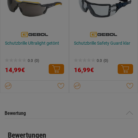
Schutzbrille Ultralight getönt
Schutzbrille Safety Guard klar
0.0
(0)
0.0
(0)
0.0
0.0
14,99€
16,99€
von
von
5
5
Sternen.
Sternen.
Bewertung