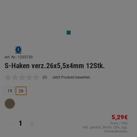
Art. Nr.: 1235730
S-Haken verz.26x5,5x4mm 12Stk.
(0)
Jetzt Produkt bewerten
Kein
Beurteilungswert.
Link
19
26
auf
derselben
Seite.
5,29€
-
+
Preis / PAK
inkl. gesetzl. MwSt. 20%, zzgl.
Versandkosten.