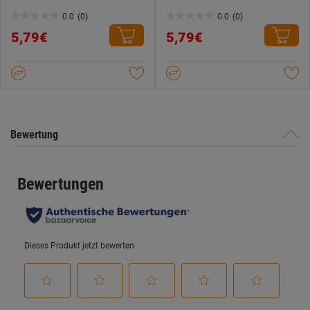
0.0
(0)
0.0
(0)
0.0
0.0
5,79€
5,79€
von
von
5
5
Sternen.
Sternen.
Bewertung