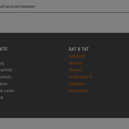
KTE
RAT & TAT
Akkuwelt
ug
Marken
technik
Service
sschutz
% Aktionen %
aren
Ratgeber
 & Lacke
Newsletter
lt