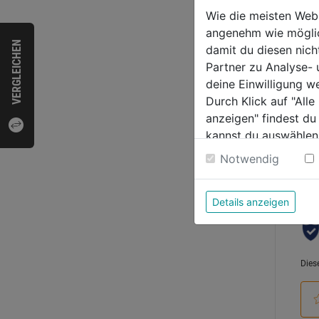
Wie die meisten Web
angenehm wie möglich
0.0
VERGLEICHEN
damit du diesen nic
von
14,9
Partner zu Analyse-
5
deine Einwilligung w
Sternen
Durch Klick auf "All
anzeigen" findest du
kannst du auswählen
Bewer
Weitere Informatione
Notwendig
Details anzeigen