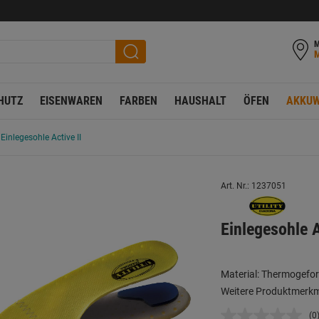
M
HUTZ
EISENWAREN
FARBEN
HAUSHALT
ÖFEN
AKKUW
Einlegesohle Active II
Art. Nr.: 1237051
Einlegesohle 
Material: Thermogefo
Weitere Produktmerkmal
(0