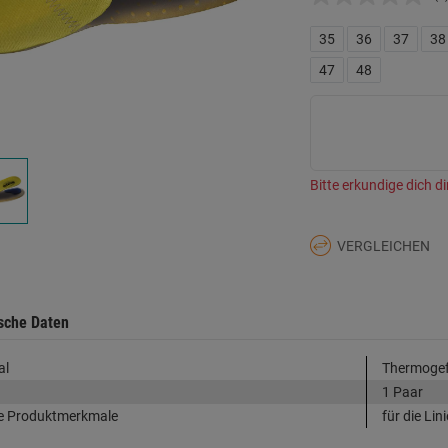
K
B
L
35
36
37
38
a
d
47
48
Se
Bitte erkundige dich di
VERGLEICHEN
sche Daten
al
Thermogef
1 Paar
e Produktmerkmale
für die Lin