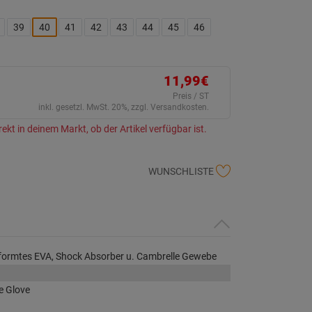
ein
eurteilungswert.
ink
39
40
41
42
43
44
45
46
uf
erselben
ite.
11,99€
Preis / ST
inkl. gesetzl. MwSt. 20%, zzgl. Versandkosten.
rekt in deinem Markt, ob der Artikel verfügbar ist.
WUNSCHLISTE
ormtes EVA, Shock Absorber u. Cambrelle Gewebe
ie Glove