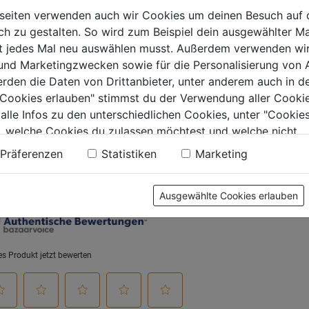
seiten verwenden auch wir Cookies um deinen Besuch auf 
 zu gestalten. So wird zum Beispiel dein ausgewählter Ma
0.0
(0)
ht jedes Mal neu auswählen musst. Außerdem verwenden wi
9€
 und Marketingzwecken sowie für die Personalisierung von 
erden die Daten von Drittanbieter, unter anderem auch in d
.
e Cookies erlauben" stimmst du der Verwendung aller Cookie
 alle Infos zu den unterschiedlichen Cookies, unter "Cookies
, welche Cookies du zulassen möchtest und welche nicht.
tung
n findest du in unserer
Datenschutzerklärung
.
Präferenzen
Statistiken
Marketing
Ausgewählte Cookies erlauben