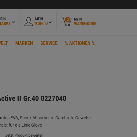
EIN
MEIN
MEIN
0
MARKT
KONTO
WARENKORB
ELT
MARKEN
SERVICE
% AKTIONEN %
Active II Gr.40 0227040
rmtes EVA, Shock Absorber u. Cambrelle Gewebe
e: für die Linie Glove
)
Jetzt Produkt bewerten