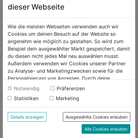
dieser Webseite
Wie die meisten Webseiten verwenden auch wir
WEITERE PRODUKTE AUS DIESER
Cookies um deinen Besuch auf der Website so
KATEGORIE
angenehm wie möglich zu gestalten. So wird zum
Beispiel dein ausgewählter Markt gespeichert, damit
du diesen nicht jedes Mal neu auswählen musst.
Außerdem verwenden wir Cookies unserer Partner
zu Analyse- und Marketingzwecken sowie für die
Personalisierung von Anzeigen. Durch deine
Einwilligung werden die Daten von Drittanbieter,
Notwendig
Präferenzen
unter anderem auch in den USA, verarbeitet.
Statistiken
Marketing
Durch Klick auf "Alle Cookies erlauben" stimmst du
der Verwendung aller Cookies zu. Unter "Details
anzeigen" findest du alle Infos zu den
Details anzeigen
Ausgewählte Cookies erlauben
unterschiedlichen Cookies, unter "Cookies
Zinkspray Aerosol 400ml
Grundierspray Haft f.Alu
Alle Cookies erlauben
Konfigurieren" kannst du auswählen, welche Cookies
400ml grau
du zulassen möchtest und welche nicht.