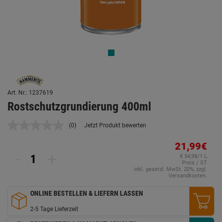
Art. Nr.: 1237619
Rostschutzgrundierung 400ml
(0)
Jetzt Produkt bewerten
Kein
Beurteilungswert.
Link
21,99€
auf
-
+
€ 54,98/1 L
derselben
Preis / ST
Seite.
inkl. gesetzl. MwSt. 20%, zzgl.
Versandkosten.
ONLINE BESTELLEN & LIEFERN LASSEN
2-5 Tage Lieferzeit