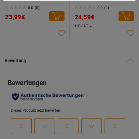
Weitere Informationen findest du in unserer
0.0
(0)
0.0
(0)
0.0
0.0
Datenschutzerklärung
.
23,99€
24,59€
von
von
5
5
€ 61,48/1 L
Sternen.
Sternen.
Bewertung