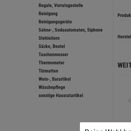
Regale, Vorratsgestelle
Reinigung
Produk
Reinigungsgeräte
Sahne-, Sodaautomaten, Siphone
Herste
Stehleitern
Säcke, Beutel
Taschenmesser
Thermometer
WEI
Türmatten
Wein-, Barartikel
Wäschepflege
sonstige Hausratartikel