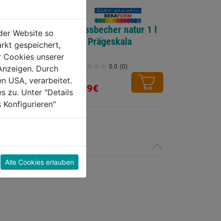
Messbecher natur 1 l
0.0
(0)
der Website so
mit Prägeskala
rkt gespeichert,
r Cookies unserer
0.0
(0)
Anzeigen. Durch
0.0
en USA, verarbeitet.
von
3,39€
s zu. Unter "Details
5
 Konfigurieren"
Sternen.
Alle Cookies erlauben