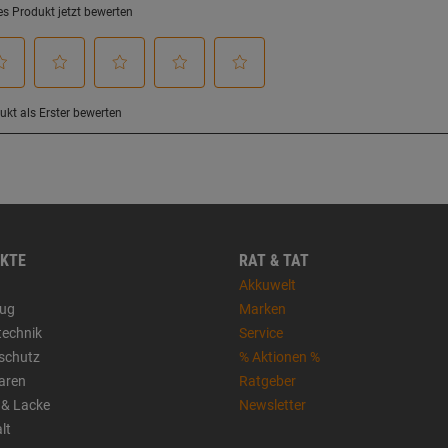
KTE
RAT & TAT
Akkuwelt
ug
Marken
technik
Service
sschutz
% Aktionen %
aren
Ratgeber
 & Lacke
Newsletter
lt