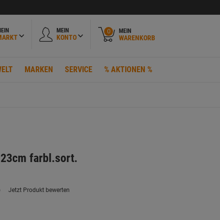
EIN
MEIN
MEIN
0
MARKT
KONTO
WARENKORB
ELT
MARKEN
SERVICE
% AKTIONEN %
 23cm farbl.sort.
)
Jetzt Produkt bewerten
ein
eurteilungswert.
ink
uf