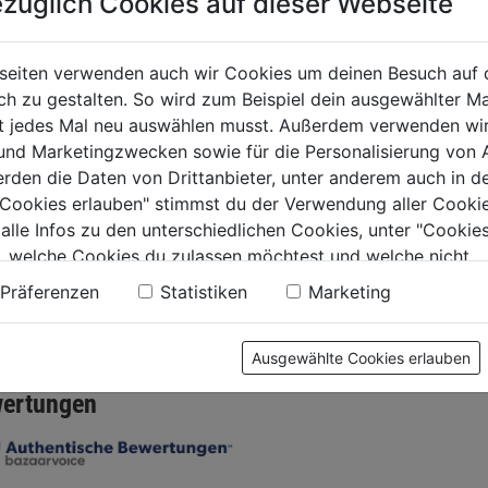
züglich Cookies auf dieser Webseite
echer natur 0,5l
Kaffeedosierlöffel
seiten verwenden auch wir Cookies um deinen Besuch auf 
0.0
rägeskala
Nirosta 15 cm SB 18/8
 zu gestalten. So wird zum Beispiel dein ausgewählter Ma
von
3,29€
ht jedes Mal neu auswählen musst. Außerdem verwenden wi
5
0.0
(0)
0.0
(0)
 und Marketingzwecken sowie für die Personalisierung von 
Sternen.
0.0
erden die Daten von Drittanbieter, unter anderem auch in d
von
€
2,99€
e Cookies erlauben" stimmst du der Verwendung aller Cookie
5
 alle Infos zu den unterschiedlichen Cookies, unter "Cookies
.
Sternen.
, welche Cookies du zulassen möchtest und welche nicht.
n findest du in unserer
Datenschutzerklärung
.
Präferenzen
Statistiken
Marketing
tung
Ausgewählte Cookies erlauben