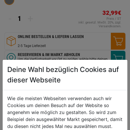
Seite.
32,99€
-
+
Preis / ST
inkl. gesetzl. MwSt. 20%, zzgl.
Versandkosten.
ONLINE BESTELLEN & LIEFERN LASSEN
2-5 Tage Lieferzeit
RESERVIEREN & IM MARKT ABHOLEN
Um die Verfügbarkeit vor Ort zu prüfen, wähle bitte deinen
Markt
Deine Wahl bezüglich Cookies auf
VERGLEICHEN
WUNSCHLISTE
dieser Webseite
Wie die meisten Webseiten verwenden auch wir
Technische Daten
Cookies um deinen Besuch auf der Website so
angenehm wie möglich zu gestalten. So wird zum
Material Gehäuse
verzinkt, chromatiertes
Beispiel dein ausgewählter Markt gespeichert, damit
Stahlblech
du diesen nicht jedes Mal neu auswählen musst.
Material Rad
thermoplastisches Gummi