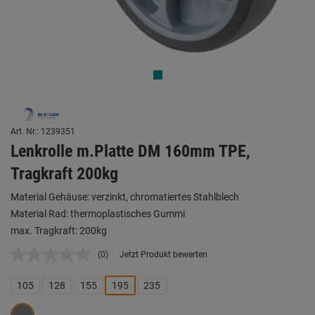
Art. Nr.: 1239351
Lenkrolle m.Platte DM 160mm TPE,
Tragkraft 200kg
Material Gehäuse: verzinkt, chromatiertes Stahlblech
Material Rad: thermoplastisches Gummi
max. Tragkraft: 200kg
(0)
Jetzt Produkt bewerten
Kein
Beurteilungswert.
Link
105
128
155
195
235
auf
derselben