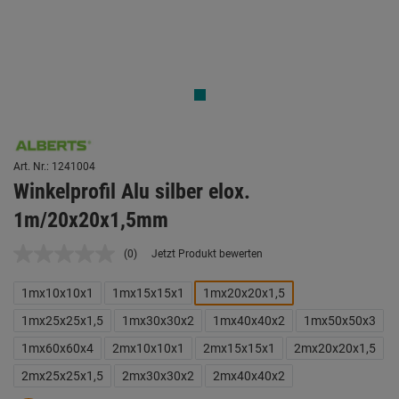
Art. Nr.: 1241004
Winkelprofil Alu silber elox.
1m/20x20x1,5mm
(0)
Jetzt Produkt bewerten
Kein
Beurteilungswert.
Link
1mx10x10x1
1mx15x15x1
1mx20x20x1,5
auf
derselben
1mx25x25x1,5
1mx30x30x2
1mx40x40x2
1mx50x50x3
Seite.
1mx60x60x4
2mx10x10x1
2mx15x15x1
2mx20x20x1,5
2mx25x25x1,5
2mx30x30x2
2mx40x40x2