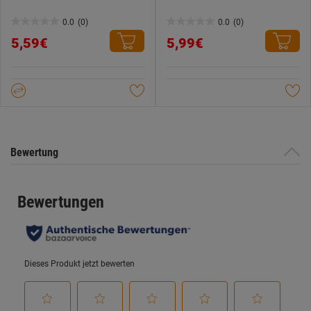
0.0
(0)
0.0
(0)
0.0
0.0
5,59€
5,99€
von
von
5
5
Sternen.
Sternen.
Bewertung