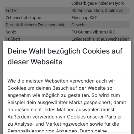
vollnarbiges Rindleder Hydro
Futter
3D Air circulation, Dualmicro
Zehenschutzkappe
Fiber cap SXT
Durchtrittsichere Zwischensohle
Gewebe
Sohle
PU-Gummi Vibram HRO
Fußbett
Einlegesohle ist auswechselbar,
anatomisch, ergonomisch und
Deine Wahl bezüglich Cookies auf
atmungsaktiv
dieser Webseite
Weitere Produktmerkmale
Sohle mit Überkappe gegen
Verschleiß, Standard Antislip
Wie die meisten Webseiten verwenden auch wir
Cookies um deinen Besuch auf der Website so
Produktinformationen
angenehm wie möglich zu gestalten. So wird zum
Beispiel dein ausgewählter Markt gespeichert, damit
du diesen nicht jedes Mal neu auswählen musst.
Herstellerinformationen
Außerdem verwenden wir Cookies unserer Partner
zu Analyse- und Marketingzwecken sowie für die
Personalisierung von Anzeigen. Durch deine