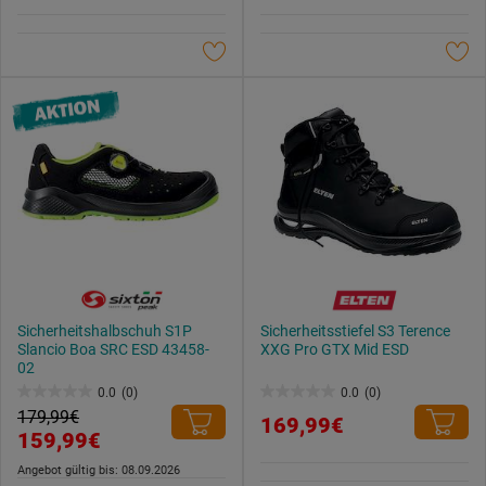
5
5
Sternen.
Sternen.
Sicherheitshalbschuh S1P
Sicherheitsstiefel S3 Terence
Slancio Boa SRC ESD 43458-
XXG Pro GTX Mid ESD
02
0.0
(0)
0.0
(0)
0.0
0.0
179,99€
169,99€
von
von
159,99€
5
5
Angebot gültig bis: 08.09.2026
Sternen.
Sternen.