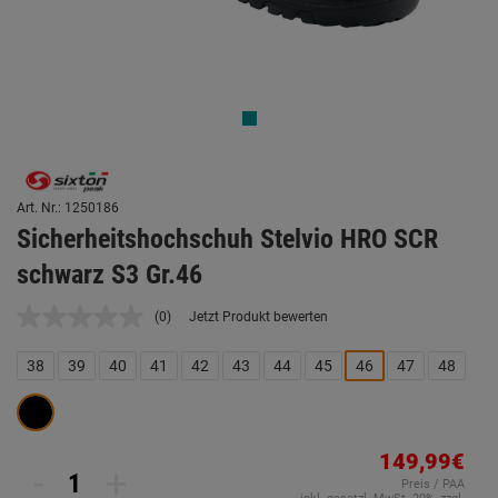
Art. Nr.: 1250186
Sicherheitshochschuh Stelvio HRO SCR
schwarz S3 Gr.46
(0)
Jetzt Produkt bewerten
Kein
Beurteilungswert.
Link
38
39
40
41
42
43
44
45
46
47
48
auf
derselben
Seite.
149,99€
-
+
Preis / PAA