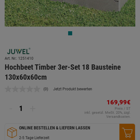
Art. Nr.: 1251410
Hochbeet Timber 3er-Set 18 Bausteine
130x60x60cm
(0)
Jetzt Produkt bewerten
Kein
Beurteilungswert.
Link
169,99€
-
+
auf
Preis / ST
derselben
inkl. gesetzl. MwSt. 20%, zzgl.
Seite.
Versandkosten.
ONLINE BESTELLEN & LIEFERN LASSEN
2-5 Tage Lieferzeit