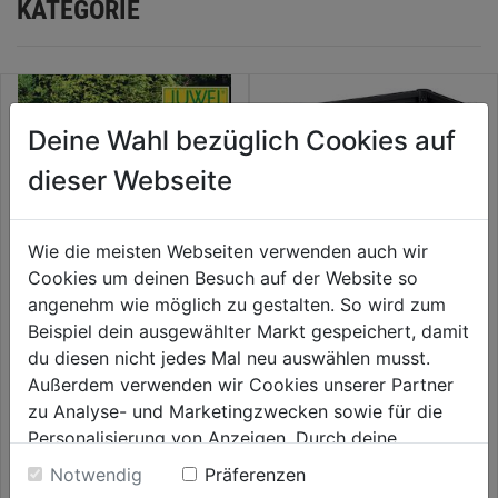
KATEGORIE
Deine Wahl bezüglich Cookies auf
dieser Webseite
Wie die meisten Webseiten verwenden auch wir
Cookies um deinen Besuch auf der Website so
angenehm wie möglich zu gestalten. So wird zum
Beispiel dein ausgewählter Markt gespeichert, damit
Hochbeet Timber 4er-Set 24
HochBeet Gr. 1x0,5 dnkl-grau
Bausteine 130x60x80cm
metallic
du diesen nicht jedes Mal neu auswählen musst.
Außerdem verwenden wir Cookies unserer Partner
0.0
(0)
4.9
(248)
0.0
4.9
zu Analyse- und Marketingzwecken sowie für die
229,99€
449,99€
von
von
Personalisierung von Anzeigen. Durch deine
5
5
Einwilligung werden die Daten von Drittanbieter,
Notwendig
Präferenzen
Sternen.
Sternen.
unter anderem auch in den USA, verarbeitet.