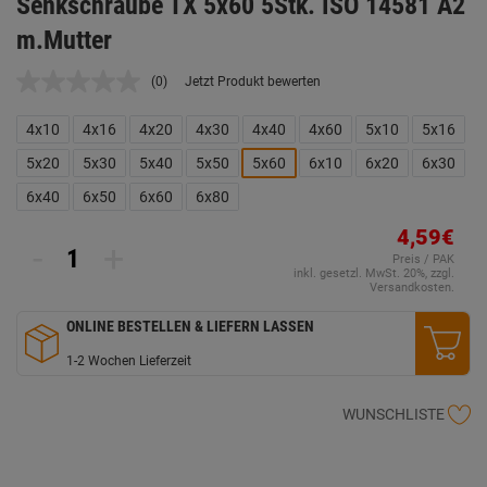
Senkschraube TX 5x60 5Stk. ISO 14581 A2
m.Mutter
(0)
Jetzt Produkt bewerten
Kein
Beurteilungswert.
Link
4x10
4x16
4x20
4x30
4x40
4x60
5x10
5x16
auf
derselben
5x20
5x30
5x40
5x50
5x60
6x10
6x20
6x30
Seite.
6x40
6x50
6x60
6x80
4,59€
-
+
Preis / PAK
inkl. gesetzl. MwSt. 20%, zzgl.
Versandkosten.
ONLINE BESTELLEN & LIEFERN LASSEN
1-2 Wochen Lieferzeit
WUNSCHLISTE