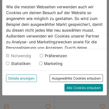
5
Wie die meisten Webseiten verwenden auch wir
Sternen.
0.0
(0)
0.0
Cookies um deinen Besuch auf der Website so
5,29€
von
angenehm wie möglich zu gestalten. So wird zum
5
Beispiel dein ausgewählter Markt gespeichert, damit
Sternen.
du diesen nicht jedes Mal neu auswählen musst.
Außerdem verwenden wir Cookies unserer Partner
zu Analyse- und Marketingzwecken sowie für die
Personalisierung von Anzeigen. Durch deine
Einwilligung werden die Daten von Drittanbieter,
Notwendig
Präferenzen
unter anderem auch in den USA, verarbeitet.
Statistiken
Marketing
Durch Klick auf "Alle Cookies erlauben" stimmst du
Flügelschraube DIN 316
Spenglerschrauben Edelstahl
der Verwendung aller Cookies zu. Unter "Details
verzinkt
A2 m. Dichtscheibe
anzeigen" findest du alle Infos zu den
Details anzeigen
Ausgewählte Cookies erlauben
unterschiedlichen Cookies, unter "Cookies
0.0
(0)
0.0
(0)
0.0
0.0
Alle Cookies erlauben
Konfigurieren" kannst du auswählen, welche Cookies
5,29€
6,29€
von
von
du zulassen möchtest und welche nicht.
5
5
Weitere Informationen findest du in unserer
Sternen.
Sternen.
Datenschutzerklärung
.