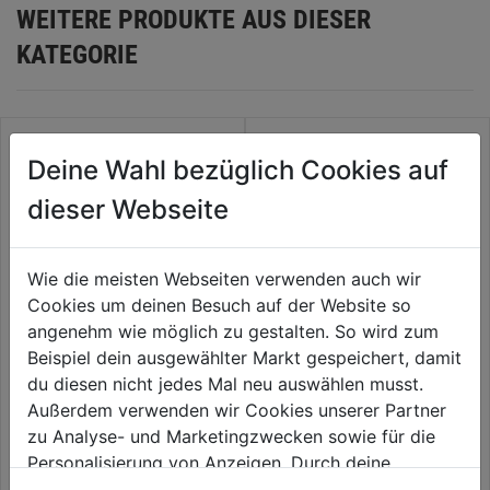
WEITERE PRODUKTE AUS DIESER
KATEGORIE
Deine Wahl bezüglich Cookies auf
dieser Webseite
Wie die meisten Webseiten verwenden auch wir
Cookies um deinen Besuch auf der Website so
angenehm wie möglich zu gestalten. So wird zum
Beispiel dein ausgewählter Markt gespeichert, damit
Holz-Abdeckplane grün 10x2m
Frühbeet Komfort Easy Fix
du diesen nicht jedes Mal neu auswählen musst.
100x60cm
Außerdem verwenden wir Cookies unserer Partner
zu Analyse- und Marketingzwecken sowie für die
0.0
(0)
0.0
(0)
0.0
0.0
Personalisierung von Anzeigen. Durch deine
50,99€
91,99€
von
von
Einwilligung werden die Daten von Drittanbieter,