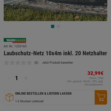
Art. Nr.: 1253165
Laubschutz-Netz 10x4m inkl. 20 Netzhalter
(0)
Jetzt Produkt bewerten
Kein
Beurteilungswert.
Link
32,99€
-
+
auf
Preis / PAK
derselben
inkl. gesetzl. MwSt. 20%, zzgl.
Seite.
Versandkosten.
ONLINE BESTELLEN & LIEFERN LASSEN
1-2 Wochen Lieferzeit