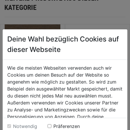
KATEGORIE
Deine Wahl bezüglich Cookies auf
dieser Webseite
Wie die meisten Webseiten verwenden auch wir
Cookies um deinen Besuch auf der Website so
angenehm wie möglich zu gestalten. So wird zum
Beispiel dein ausgewählter Markt gespeichert, damit
Klebefolie Holzoptik Perfect Fix
Klebefolie Industrieoptik Rost
du diesen nicht jedes Mal neu auswählen musst.
Eiche dunkel 0,45x2m
blau 0,45x1,5m
Außerdem verwenden wir Cookies unserer Partner
0.0
(0)
0.0
(0)
zu Analyse- und Marketingzwecken sowie für die
0.0
0.0
11,59€
11,99€
Personalisierung von Anzeigen. Durch deine
von
von
Einwilligung werden die Daten von Drittanbieter,
5
5
Notwendig
Präferenzen