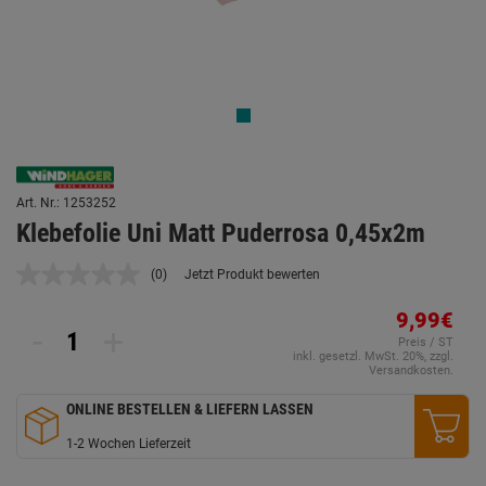
Art. Nr.: 1253252
Klebefolie Uni Matt Puderrosa 0,45x2m
(0)
Jetzt Produkt bewerten
Kein
Beurteilungswert.
Link
9,99€
-
+
auf
Preis / ST
derselben
inkl. gesetzl. MwSt. 20%, zzgl.
Seite.
Versandkosten.
ONLINE BESTELLEN & LIEFERN LASSEN
1-2 Wochen Lieferzeit