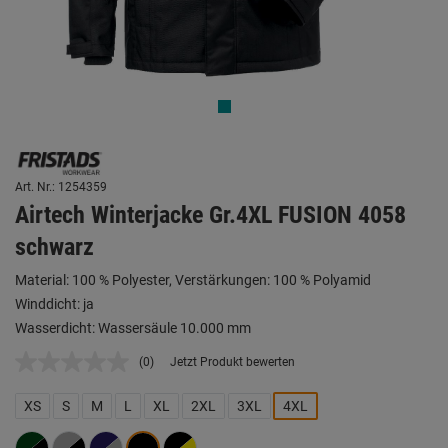
Art. Nr.: 1254359
Airtech Winterjacke Gr.4XL FUSION 4058
schwarz
Material: 100 % Polyester, Verstärkungen: 100 % Polyamid
Winddicht: ja
Wasserdicht: Wassersäule 10.000 mm
(0)
Jetzt Produkt bewerten
Kein
Beurteilungswert.
Link
XS
S
M
L
XL
2XL
3XL
4XL
auf
derselben