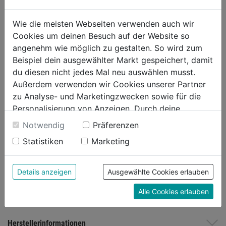
Gewicht/m²
Außenmaterial: 255 g, Futter:
195 g, Verstärkungen: 300 g
Wie die meisten Webseiten verwenden auch wir
Winddicht
ja
Cookies um deinen Besuch auf der Website so
Wasserdicht
Wassersäule 10.000 mm
angenehm wie möglich zu gestalten. So wird zum
Weitere Produktmerkmale
atmungsaktiv, wasser- und
Beispiel dein ausgewählter Markt gespeichert, damit
winddicht, gefüttert, Fleece-
du diesen nicht jedes Mal neu auswählen musst.
gefütterter Kragen,
Außerdem verwenden wir Cookies unserer Partner
Abnehmbare Kapuze,
zu Analyse- und Marketingzwecken sowie für die
Verdeckter Reißverschluss,
Personalisierung von Anzeigen. Durch deine
vorgeformte Ärmel
Einwilligung werden die Daten von Drittanbieter,
Notwendig
Präferenzen
Weitere Produktmerkmale2
Elastischer Ärmel-
unter anderem auch in den USA, verarbeitet.
Statistiken
Marketing
Innenbündchen, Reflektierende
Durch Klick auf "Alle Cookies erlauben" stimmst du
Details, OEKO-TEX® zertifiziert
der Verwendung aller Cookies zu. Unter "Details
anzeigen" findest du alle Infos zu den
Details anzeigen
Ausgewählte Cookies erlauben
unterschiedlichen Cookies, unter "Cookies
Produktinformationen
Alle Cookies erlauben
Konfigurieren" kannst du auswählen, welche Cookies
du zulassen möchtest und welche nicht.
Weitere Informationen findest du in unserer
Herstellerinformationen