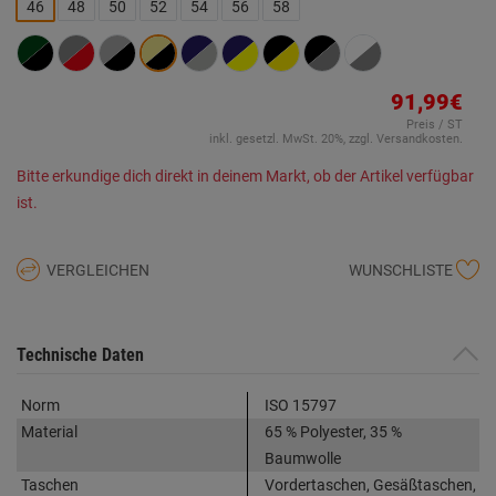
Link
46
48
50
52
54
56
58
auf
derselben
Seite.
91,99€
Preis / ST
inkl. gesetzl. MwSt. 20%, zzgl. Versandkosten.
Bitte erkundige dich direkt in deinem Markt, ob der Artikel verfügbar
ist.
VERGLEICHEN
WUNSCHLISTE
Technische Daten
Norm
ISO 15797
Material
65 % Polyester, 35 %
Baumwolle
Taschen
Vordertaschen, Gesäßtaschen,