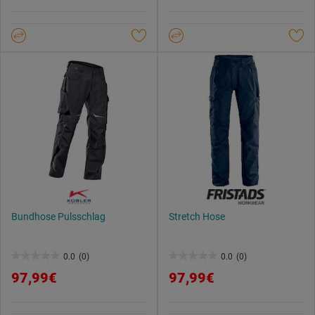
Datenschutzerklärung
.
5
5
Sternen.
Sternen.
Bundhose Pulsschlag
Stretch Hose
0.0
(0)
0.0
(0)
0.0
0.0
97,99€
97,99€
von
von
5
5
Sternen.
Sternen.