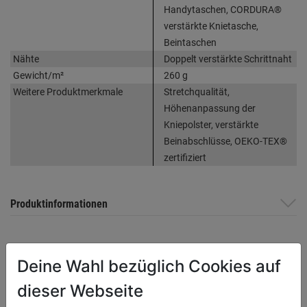
Handytaschen, CORDURA®
verstärkte Knietasche,
Beintaschen
Nähte
Doppelt verstärkte Schrittnaht
Gewicht/m²
260 g
Weitere Produktmerkmale
Stretchqualität,
Höhenanpassung der
Kniepolster, verstärkte
Beinabschlüsse, OEKO-TEX®
zertifiziert
Produktinformationen
Herstellerinformationen
Deine Wahl bezüglich Cookies auf
dieser Webseite