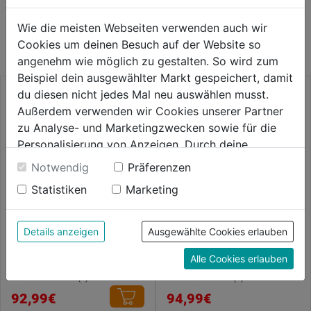
WEITERE PRODUKTE AUS DIESER
Wie die meisten Webseiten verwenden auch wir
KATEGORIE
Cookies um deinen Besuch auf der Website so
angenehm wie möglich zu gestalten. So wird zum
Beispiel dein ausgewählter Markt gespeichert, damit
du diesen nicht jedes Mal neu auswählen musst.
Außerdem verwenden wir Cookies unserer Partner
zu Analyse- und Marketingzwecken sowie für die
Personalisierung von Anzeigen. Durch deine
Einwilligung werden die Daten von Drittanbieter,
Notwendig
Präferenzen
unter anderem auch in den USA, verarbeitet.
Statistiken
Marketing
Durch Klick auf "Alle Cookies erlauben" stimmst du
der Verwendung aller Cookies zu. Unter "Details
anzeigen" findest du alle Infos zu den
Details anzeigen
Ausgewählte Cookies erlauben
Stretchhose Athletiq schwarz
Bundhose Icon 100805
unterschiedlichen Cookies, unter "Cookies
Alle Cookies erlauben
Konfigurieren" kannst du auswählen, welche Cookies
du zulassen möchtest und welche nicht.
0.0
(0)
0.0
(0)
0.0
0.0
Weitere Informationen findest du in unserer
92,99€
94,99€
von
von