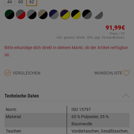
Link
44
60
62
auf
derselben
Seite.
91,99€
Preis / ST
inkl. gesetzl. MwSt. 20%, zzgl. Versandkosten.
Bitte erkundige dich direkt in deinem Markt, ob der Artikel verfügbar
ist.
VERGLEICHEN
WUNSCHLISTE
Technische Daten
Norm
ISO 15797
Material
65 % Polyester, 35 %
Baumwolle
Taschen
Vordertaschen, Gesäßtaschen,