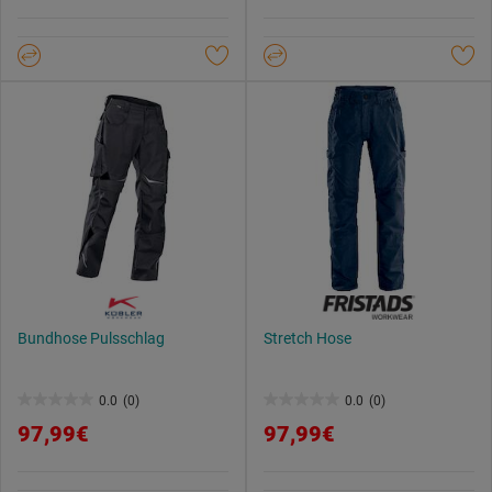
Datenschutzerklärung
.
5
5
Sternen.
Sternen.
Bundhose Pulsschlag
Stretch Hose
0.0
(0)
0.0
(0)
0.0
0.0
97,99€
97,99€
von
von
5
5
Sternen.
Sternen.