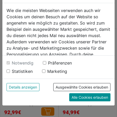
WEITERE PRODUKTE AUS DIESER
Wie die meisten Webseiten verwenden auch wir
KATEGORIE
Cookies um deinen Besuch auf der Website so
angenehm wie möglich zu gestalten. So wird zum
Beispiel dein ausgewählter Markt gespeichert, damit
du diesen nicht jedes Mal neu auswählen musst.
Außerdem verwenden wir Cookies unserer Partner
zu Analyse- und Marketingzwecken sowie für die
Personalisierung von Anzeigen. Durch deine
Einwilligung werden die Daten von Drittanbieter,
Notwendig
Präferenzen
unter anderem auch in den USA, verarbeitet.
Statistiken
Marketing
Durch Klick auf "Alle Cookies erlauben" stimmst du
der Verwendung aller Cookies zu. Unter "Details
anzeigen" findest du alle Infos zu den
Details anzeigen
Ausgewählte Cookies erlauben
Stretchhose Athletiq schwarz
Bundhose Icon 100805
unterschiedlichen Cookies, unter "Cookies
Alle Cookies erlauben
Konfigurieren" kannst du auswählen, welche Cookies
du zulassen möchtest und welche nicht.
0.0
(0)
0.0
(0)
0.0
0.0
Weitere Informationen findest du in unserer
92,99€
94,99€
von
von