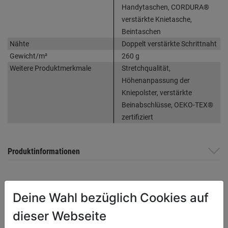
Handytaschen, CORDURA®
verstärkte Knietasche,
Beintaschen
Nähte
Doppelt verstärkte Schrittnaht
Gewicht/m²
260 g
Weitere Produktmerkmale
Stretchqualität,
Höhenanpassung der
Kniepolster, verstärkte
Beinabschlüsse, OEKO-TEX®
zertifiziert
Produktinformationen
Herstellerinformationen
Deine Wahl bezüglich Cookies auf
dieser Webseite