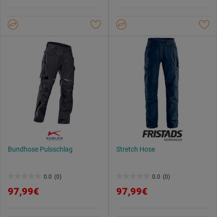
Datenschutzerklärung
.
5
5
Sternen.
Sternen.
Bundhose Pulsschlag
Stretch Hose
0.0
(0)
0.0
(0)
0.0
0.0
97,99€
97,99€
von
von
5
5
Sternen.
Sternen.