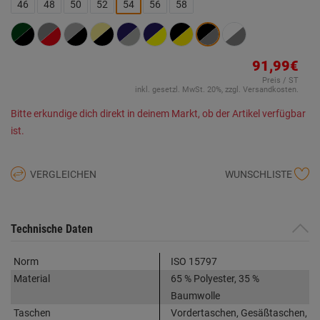
Link
46
48
50
52
54
56
58
auf
derselben
Seite.
91,99€
Preis / ST
inkl. gesetzl. MwSt. 20%, zzgl. Versandkosten.
Bitte erkundige dich direkt in deinem Markt, ob der Artikel verfügbar
ist.
VERGLEICHEN
WUNSCHLISTE
Technische Daten
Norm
ISO 15797
Material
65 % Polyester, 35 %
Baumwolle
Taschen
Vordertaschen, Gesäßtaschen,