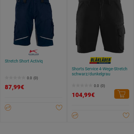
Stretch Short Activiq
Shorts Service 4-Wege-Stretch
schwarz/dunkelgrau
0.0
(0)
0.0
87,99€
0.0
(0)
von
0.0
104,99€
5
von
Sternen.
5
Sternen.