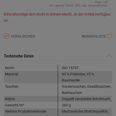
Preis / ST
inkl. gesetzl. MwSt. 20%, zzgl. Versandkosten.
Bitte erkundige dich direkt in deinem Markt, ob der Artikel verfügbar
ist.
VERGLEICHEN
WUNSCHLISTE
Technische Daten
Norm
ISO 15797
Material
65 % Polyester, 35 %
Baumwolle
Taschen
Vordertaschen, Gesäßtaschen,
Beintaschen
Nähte
Doppelt verstärkte Schrittnaht
Gewicht/m²
260 g
Weitere Produktmerkmale
Mechanische Stretchqualität,