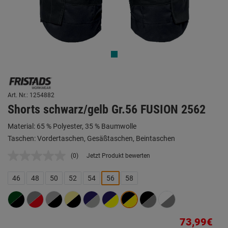
Art. Nr.: 1254882
Shorts schwarz/gelb Gr.56 FUSION 2562
Material: 65 % Polyester, 35 % Baumwolle
Taschen: Vordertaschen, Gesäßtaschen, Beintaschen
(0)
Jetzt Produkt bewerten
Kein
Beurteilungswert.
Link
46
48
50
52
54
56
58
auf
derselben
Seite.
73,99€