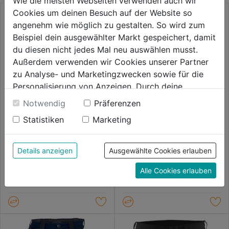
Wie die meisten Webseiten verwenden auch wir
Cookies um deinen Besuch auf der Website so
angenehm wie möglich zu gestalten. So wird zum
Beispiel dein ausgewählter Markt gespeichert, damit
du diesen nicht jedes Mal neu auswählen musst.
Außerdem verwenden wir Cookies unserer Partner
zu Analyse- und Marketingzwecken sowie für die
Personalisierung von Anzeigen. Durch deine
Einwilligung werden die Daten von Drittanbieter,
Notwendig
Präferenzen
unter anderem auch in den USA, verarbeitet.
Statistiken
Marketing
Short Service Stretch
Short Icon 100808
Durch Klick auf "Alle Cookies erlauben" stimmst du
der Verwendung aller Cookies zu. Unter "Details
anzeigen" findest du alle Infos zu den
Details anzeigen
Ausgewählte Cookies erlauben
0.0
(0)
0.0
(0)
0.0
0.0
unterschiedlichen Cookies, unter "Cookies
77,99€
77,99€
von
von
Alle Cookies erlauben
Konfigurieren" kannst du auswählen, welche Cookies
5
5
du zulassen möchtest und welche nicht.
Sternen.
Sternen.
Weitere Informationen findest du in unserer
Datenschutzerklärung
.