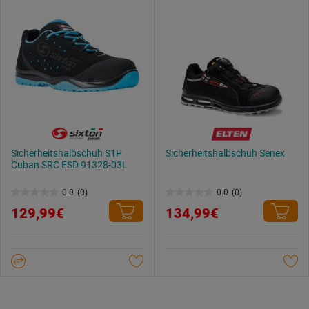
Sicherheitshalbschuh S1P
Sicherheitshalbschuh Senex
Cuban SRC ESD 91328-03L
0.0
(0)
0.0
(0)
0.0
0.0
129,99€
134,99€
von
von
5
5
Sternen.
Sternen.