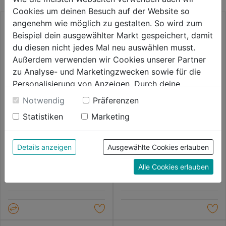
Cookies um deinen Besuch auf der Website so
angenehm wie möglich zu gestalten. So wird zum
Beispiel dein ausgewählter Markt gespeichert, damit
du diesen nicht jedes Mal neu auswählen musst.
Außerdem verwenden wir Cookies unserer Partner
zu Analyse- und Marketingzwecken sowie für die
Personalisierung von Anzeigen. Durch deine
Einwilligung werden die Daten von Drittanbieter,
Notwendig
Präferenzen
unter anderem auch in den USA, verarbeitet.
Statistiken
Marketing
Durch Klick auf "Alle Cookies erlauben" stimmst du
Sicherheitshochschuh S3
Sicherheitshalbschuh Joran
der Verwendung aller Cookies zu. Unter "Details
Reaction SRC ESD schw.XXT
blau LOW
anzeigen" findest du alle Infos zu den
Details anzeigen
Ausgewählte Cookies erlauben
Mid
unterschiedlichen Cookies, unter "Cookies
0.0
(0)
0.0
(0)
0.0
0.0
Alle Cookies erlauben
Konfigurieren" kannst du auswählen, welche Cookies
129,99€
129,99€
von
von
du zulassen möchtest und welche nicht.
5
5
Weitere Informationen findest du in unserer
Sternen.
Sternen.
Datenschutzerklärung
.