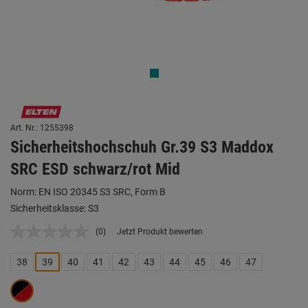
Art. Nr.: 1255398
Sicherheitshochschuh Gr.39 S3 Maddox
SRC ESD schwarz/rot Mid
Norm: EN ISO 20345 S3 SRC, Form B
Sicherheitsklasse: S3
(0)
Jetzt Produkt bewerten
Kein
Beurteilungswert.
Link
38
39
40
41
42
43
44
45
46
47
auf
derselben
Seite.