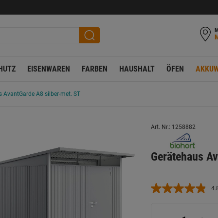
M
HUTZ
EISENWAREN
FARBEN
HAUSHALT
ÖFEN
AKKUW
 AvantGarde A8 silber-met. ST
Art. Nr.: 1258882
Gerätehaus Av
4.