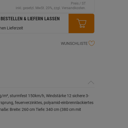
auf
Preis / ST
derselben
inkl. gesetzl. MwSt. 20%, zzgl. Versandkosten.
Seite.
 BESTELLEN & LIEFERN LASSEN
en Lieferzeit
WUNSCHLISTE
/m², sturmfest 150km/h, Windstärke 12 sichere 3-
rsprung, feuerverzinktes, polyamid-einbrennlackiertes
ße: Breite: 260 cm Tiefe: 340 cm (380 cm mit