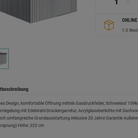
-
+
ONLINE
1-2 Woch
tbeschreibung
s Design, komfortable Öffnung mittels Gasdruckfeder, Schneelast 159kg
rriegelung mit Edelstahl-Drückergarnitur, Acrylglasoberlichte mit Dachvo
ech umfangreiche Grundausstattung inklusive 20 Jahre Garantie Außenma
rsprung) Höhe: 222 cm