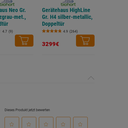
aus Neo Gr.
Gerätehaus HighLine
zgrau-met.,
Gr. H4 silber-metallic,
dtür
Doppeltür
4.7
(9)
4.9
(264)
4.9
von
3299€
5
Sternen.
264
gen
Bewertungen