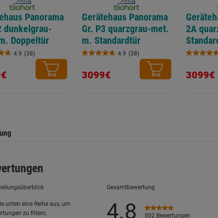
tehaus Panorama
Gerätehaus Panorama
Geräteh
2 dunkelgrau-
Gr. P3 quarzgrau-met.
2A quar
m. Doppeltür
m. Standardtür
Standar
4.9
(38)
4.9
(38)
4.9
4.7
von
von
9€
3099€
3099€
5
5
.
Sternen.
Sternen.
38
9
ungen
Bewertungen
Bewertun
tung