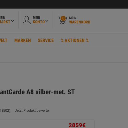
EIN
MEIN
MEIN
0
MARKT
KONTO
WARENKORB
ELT
MARKEN
SERVICE
% AKTIONEN %
antGarde A8 silber-met. ST
8
(502)
Jetzt Produkt bewerten
502
Bewertungen
lesen.
2859€
Link