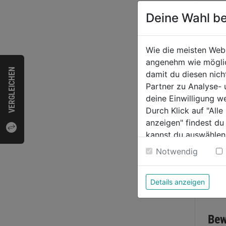
Deine Wahl be
Wie die meisten Web
HAI 
angenehm wie möglich
VERGLEICHEN
Mont
damit du diesen nic
480g,
Partner zu Analyse-
deine Einwilligung w
0.0
Durch Klick auf "All
von
11,9
anzeigen" findest du
5
kannst du auswählen
€ 38,68/1
Sternen
Weitere Informatione
Notwendig
Details anzeigen
Bewer