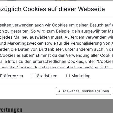
züglich Cookies auf dieser Webseite
seiten verwenden auch wir Cookies um deinen Besuch auf 
TACK
Power-Knete express
Epoxyd-
 zu gestalten. So wird zum Beispiel dein ausgewählter Ma
agekleber 310ml
repair 48g
24ml Zwi
ht jedes Mal neu auswählen musst. Außerdem verwenden wi
 weiß
 und Marketingzwecken sowie für die Personalisierung von 
erden die Daten von Drittanbieter, unter anderem auch in d
0.0
(0)
0.0
(0)
0.0
0.0
e Cookies erlauben" stimmst du der Verwendung aller Cookie
von
von
9€
11,99€
12,59€
 alle Infos zu den unterschiedlichen Cookies, unter "Cookies
5
5
, welche Cookies du zulassen möchtest und welche nicht.
 L
€ 249,79/1 KG
€ 524,58/1 L
.
Sternen.
Sternen.
n findest du in unserer
Datenschutzerklärung
.
Präferenzen
Statistiken
Marketing
Ausgewählte Cookies erlauben
tung