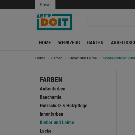
Privat
HOME
WERKZEUG
GARTEN
ARBEITSSC
Home
Farben
Kleber und Leime
Montagekleber 200
FARBEN
Außenfarben
Bauchemie
Holzschutz & Holzpflege
Innenfarben
Kleber und Leime
Lacke