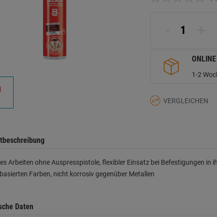
K
B
L
a
-
+
d
Se
ONLINE
1-2 Woch
VERGLEICHEN
tbeschreibung
es Arbeiten ohne Auspresspistole, flexibler Einsatz bei Befestigungen in
asierten Farben, nicht korrosiv gegenüber Metallen
sche Daten