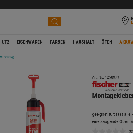
M
HUTZ
EISENWAREN
FARBEN
HAUSHALT
ÖFEN
AKKUW
ml 320kg
Art. Nr.: 1258979
Montageklebe
geeignet für: fast alle
eine saugende Oberfl
(0