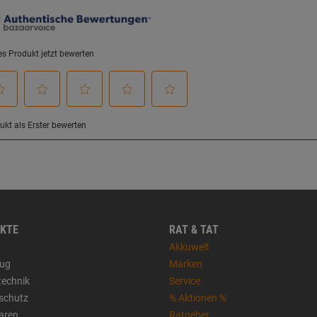
KTE
RAT & TAT
Akkuwelt
ug
Marken
technik
Service
sschutz
% Aktionen %
aren
Ratgeber