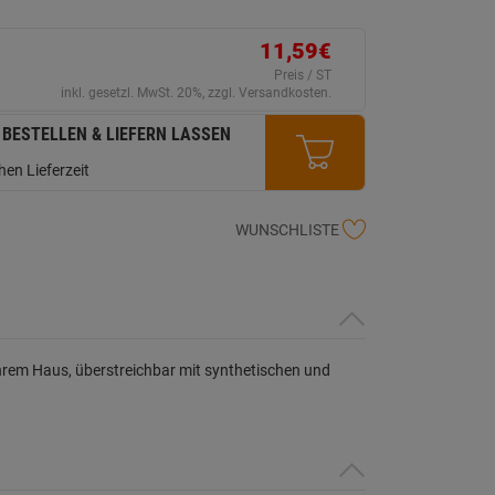
ein
eurteilungswert.
ink
11,59€
uf
erselben
Preis / ST
ite.
inkl. gesetzl. MwSt. 20%, zzgl. Versandkosten.
 BESTELLEN & LIEFERN LASSEN
en Lieferzeit
WUNSCHLISTE
 ihrem Haus, überstreichbar mit synthetischen und