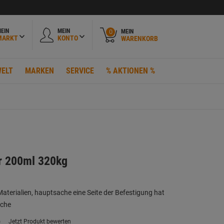
EIN
MEIN
MEIN
0
MARKT
KONTO
WARENKORB
ELT
MARKEN
SERVICE
% AKTIONEN %
r 200ml 320kg
 Materialien, hauptsache eine Seite der Befestigung hat
äche
)
Jetzt Produkt bewerten