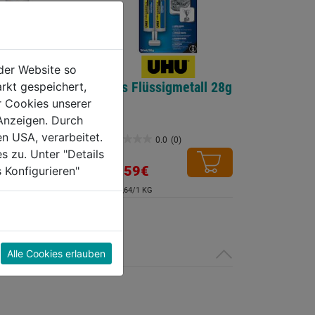
der Website so
Minutenkleber
Plus Flüssigmetall 28g
rkt gespeichert,
llingsspritze
r Cookies unserer
Anzeigen. Durch
en USA, verarbeitet.
0.0
(0)
0.0
(0)
0.0
s zu. Unter "Details
von
12,59€
 Konfigurieren"
5
€ 449,64/1 KG
Sternen.
Alle Cookies erlauben