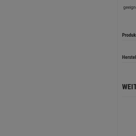
geeign
Produk
Herste
WEI