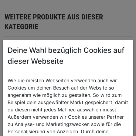
WEITERE PRODUKTE AUS DIESER
KATEGORIE
Deine Wahl bezüglich Cookies auf
dieser Webseite
Wie die meisten Webseiten verwenden auch wir
Cookies um deinen Besuch auf der Website so
angenehm wie möglich zu gestalten. So wird zum
Beispiel dein ausgewählter Markt gespeichert, damit
du diesen nicht jedes Mal neu auswählen musst.
Nestschaukel DM 100cm
Bollerwagen 100x50x59cm,
Außerdem verwenden wir Cookies unserer Partner
80kg belastbar
zu Analyse- und Marketingzwecken sowie für die
Personalisierung von Anzeigen. Durch deine
0.0
(0)
0.0
(0)
0.0
0.0