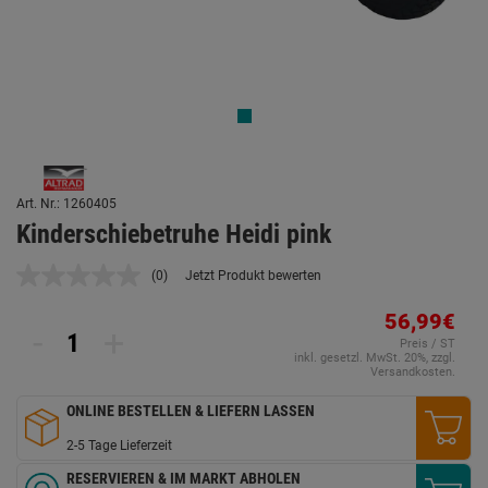
Art. Nr.: 1260405
Kinderschiebetruhe Heidi pink
(0)
Jetzt Produkt bewerten
Kein
Beurteilungswert.
Link
56,99€
-
+
auf
Preis / ST
derselben
inkl. gesetzl. MwSt. 20%, zzgl.
Seite.
Versandkosten.
ONLINE BESTELLEN & LIEFERN LASSEN
2-5 Tage Lieferzeit
RESERVIEREN & IM MARKT ABHOLEN