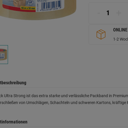
d
Se
-
+
ONLINE
1-2 Woch
tbeschreibung
k Ultra Strong ist das extra starke und verlässliche Packband in Premium
schließen von Umschlägen, Schachteln und schweren Kartons, kräftige P
tinformationen