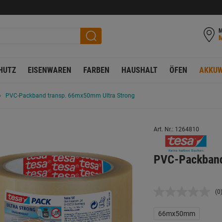
M
HUTZ
EISENWAREN
FARBEN
HAUSHALT
ÖFEN
AKKUW
PVC-Packband transp. 66mx50mm Ultra Strong
Art. Nr.: 1264810
PVC-Packband
(0
K
B
L
66mx50mm
a