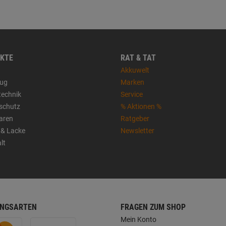
KTE
RAT & TAT
Akkuwelt
ug
Marken
technik
Service
sschutz
% Aktionen %
aren
Ratgeber
 & Lacke
Newsletter
lt
NGSARTEN
FRAGEN ZUM SHOP
Mein Konto