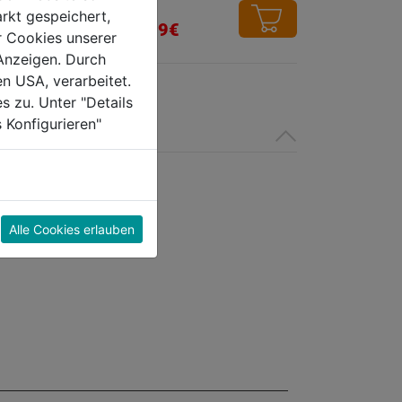
rkt gespeichert,
von
5,99€
r Cookies unserer
5
Anzeigen. Durch
Sternen.
en USA, verarbeitet.
s zu. Unter "Details
 Konfigurieren"
Alle Cookies erlauben