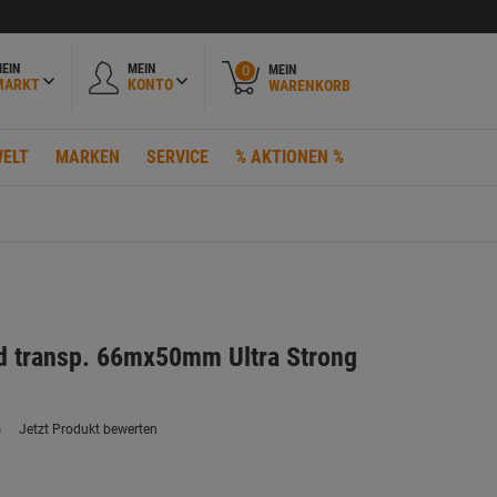
EIN
MEIN
MEIN
0
MARKT
KONTO
WARENKORB
ELT
MARKEN
SERVICE
% AKTIONEN %
 transp. 66mx50mm Ultra Strong
)
Jetzt Produkt bewerten
ein
eurteilungswert.
ink
uf