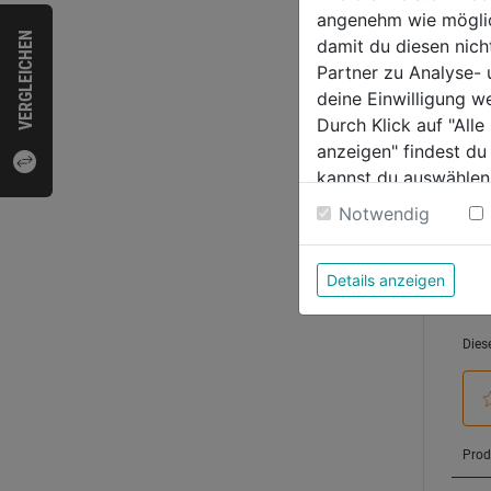
angenehm wie möglich
von
5,99
VERGLEICHEN
damit du diesen nic
5
Partner zu Analyse-
Sternen
deine Einwilligung w
Durch Klick auf "All
anzeigen" findest du
Bewer
kannst du auswählen
Weitere Informatione
Notwendig
Details anzeigen