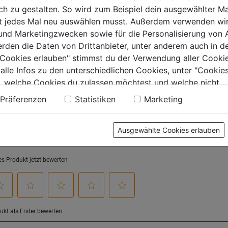
 zu gestalten. So wird zum Beispiel dein ausgewählter Ma
von
von
€
5,99€
5,99€
ht jedes Mal neu auswählen musst. Außerdem verwenden wi
5
5
 und Marketingzwecken sowie für die Personalisierung von 
.
Sternen.
Sternen.
erden die Daten von Drittanbieter, unter anderem auch in d
e Cookies erlauben" stimmst du der Verwendung aller Cookie
 alle Infos zu den unterschiedlichen Cookies, unter "Cookies
tung
, welche Cookies du zulassen möchtest und welche nicht.
n findest du in unserer
Datenschutzerklärung
.
Präferenzen
Statistiken
Marketing
Ausgewählte Cookies erlauben