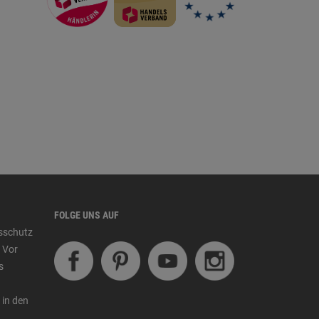
FOLGE UNS AUF
tsschutz
 Vor
s
 in den