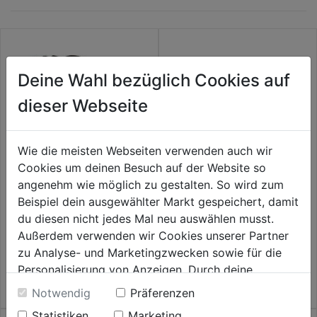
Deine Wahl bezüglich Cookies auf
dieser Webseite
Wie die meisten Webseiten verwenden auch wir
Cookies um deinen Besuch auf der Website so
angenehm wie möglich zu gestalten. So wird zum
Ersatzakku zu HSA 25
Ersatzakku P4A 18-B45 Aspire
Beispiel dein ausgewählter Markt gespeichert, damit
du diesen nicht jedes Mal neu auswählen musst.
Außerdem verwenden wir Cookies unserer Partner
0.0
(0)
0.0
(0)
0.0
0.0
zu Analyse- und Marketingzwecken sowie für die
57,99€
60,99€
von
von
Personalisierung von Anzeigen. Durch deine
5
5
Einwilligung werden die Daten von Drittanbieter,
Notwendig
Präferenzen
Sternen.
Sternen.
unter anderem auch in den USA, verarbeitet.
Statistiken
Marketing