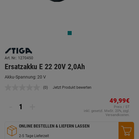
Art. Nr.: 1270450
Ersatzakku E 22 20V 2,0Ah
Akku-Spannung: 20 V
(0)
Jetzt Produkt bewerten
Kein
Beurteilungswert.
Link
49,99€
-
+
auf
Preis / ST
derselben
inkl. gesetzl. MwSt. 20%, zzgl.
Seite.
Versandkosten.
ONLINE BESTELLEN & LIEFERN LASSEN
2-5 Tage Lieferzeit