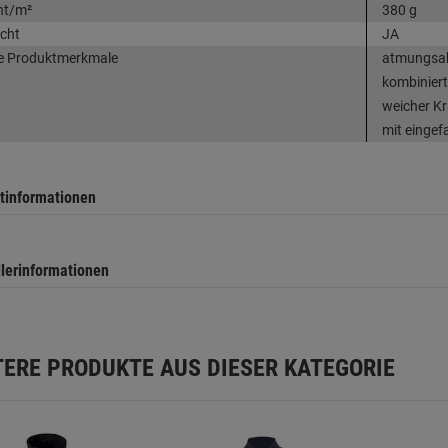
ht/m²
380 g
cht
JA
e Produktmerkmale
atmungsakt
kombiniert
weicher Kr
mit eingef
tinformationen
llerinformationen
TERE PRODUKTE AUS DIESER KATEGORIE