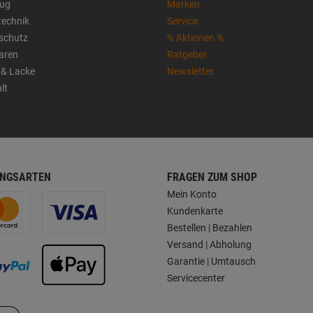
ug
Marken
technik
Service
sschutz
% Aktionen %
aren
Ratgeber
 & Lacke
Newsletter
lt
NGSARTEN
FRAGEN ZUM SHOP
Mein Konto
Kundenkarte
Bestellen | Bezahlen
Versand | Abholung
Garantie | Umtausch
Servicecenter