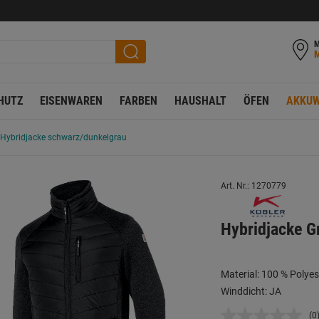
M
HUTZ
EISENWAREN
FARBEN
HAUSHALT
ÖFEN
AKKUW
Hybridjacke schwarz/dunkelgrau
Art. Nr.: 1270779
Hybridjacke G
Material: 100 % Polyes
Winddicht: JA
(0