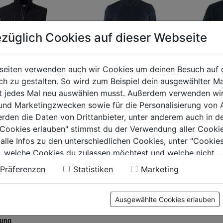
züglich Cookies auf dieser Webseite
seiten verwenden auch wir Cookies um deinen Besuch auf 
 zu gestalten. So wird zum Beispiel dein ausgewählter Ma
ht jedes Mal neu auswählen musst. Außerdem verwenden wi
hell Weste
Mikrofleece-Jacke
Softshe
 und Marketingzwecken sowie für die Personalisierung von 
31
dunkel
113529
erden die Daten von Drittanbieter, unter anderem auch in d
marineblau/schwarz
e Cookies erlauben" stimmst du der Verwendung aller Cookie
 alle Infos zu den unterschiedlichen Cookies, unter "Cookies
0.0
(0)
0.0
(0)
0.0
0.0
, welche Cookies du zulassen möchtest und welche nicht.
von
von
9€
83,99€
84,99€
n findest du in unserer
Datenschutzerklärung
.
Präferenzen
Statistiken
Marketing
5
5
.
Sternen.
Sternen.
Ausgewählte Cookies erlauben
tung