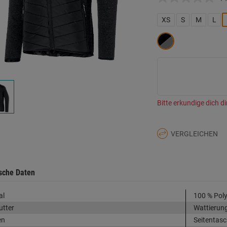
K
B
L
XS
S
M
L
a
d
Se
Bitte erkundige dich di
VERGLEICHEN
sche Daten
al
100 % Poly
utter
Wattierung
en
Seitentasc