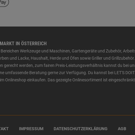
HMARKT IN ÖSTERREICH
den Bereichen Werkzeuge und Maschinen, Gartengeräte und Zubehör, Arbei
ben und Lacke, Haushalt, Herde und Öfen sowie Griller und Grillzubehör.
n gerecht werden, zum fairen Preis-Leistungsverhältnis kannst du bei un
 eine umfassende Beratung gerne zur Verfügung. Du kannst bei LET'S DOIT
im Onlineshop einkaufen. Das gezeigte Onlinesortiment ist eingeschränkt
TAKT
IMPRESSUM
DATENSCHUTZERKLÄRUNG
AGB