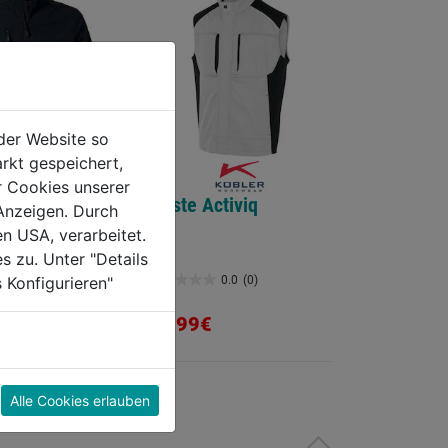
der Website so
rkt gespeichert,
r Cookies unserer
ll Jacke
Weste Activiq
Anzeigen. Durch
en USA, verarbeitet.
s zu. Unter "Details
 Konfigurieren"
0.0
(0)
0.0
(0)
0.0
von
84,99€
5
Sternen.
Alle Cookies erlauben