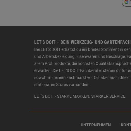
LET'S DOIT – DEIN WERKZEUG- UND GARTENFAC
Bei LET'S DOIT erhältst du ein breites Sortiment in 
und Arbeitsbekleidung, Eisenwaren und Beschläge, Far
allem Profiprodukte, die höchsten Qualitätsansprüche
erwarten. Die LET'S DOIT Fachberater stehen dir für
sowohl in deinem Fachmarkt vor Ort aber auch direkt 
stationären Stores vorhanden.
LET'S DOIT - STARKE MARKEN. STARKER SERVICE.
UNTERNEHMEN
KON