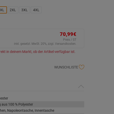
ein
eurteilungswert.
ink
XL
2XL
3XL
4XL
uf
erselben
ite.
70,99€
Preis / ST
inkl. gesetzl. MwSt. 20%, zzgl. Versandkosten.
rekt in deinem Markt, ob der Artikel verfügbar ist.
WUNSCHLISTE
ester
 aus 100 % Polyester
hen, Napoleontasche, Innentasche