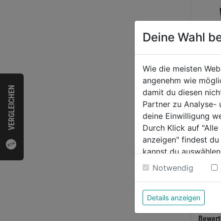
Deine Wahl be
Wie die meisten Web
angenehm wie möglich
VERGLEICHEN
damit du diesen nic
Softs
Partner zu Analyse-
1135
deine Einwilligung w
Durch Klick auf "All
anzeigen" findest du
0.0
kannst du auswählen
von
77,9
Weitere Informatione
Notwendig
5
Sternen
Details anzeigen
Bewer