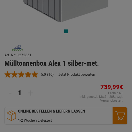
Art. Nr.: 1272861
Mülltonnenbox Alex 1 silber-met.
5.0
(10)
Jetzt Produkt bewerten
10
Bewertungen
lesen.
739,99€
-
+
Link
Preis / ST
auf
inkl. gesetzl. MwSt. 20%, zzgl.
derselben
Versandkosten.
Seite.
ONLINE BESTELLEN & LIEFERN LASSEN
1-2 Wochen Lieferzeit