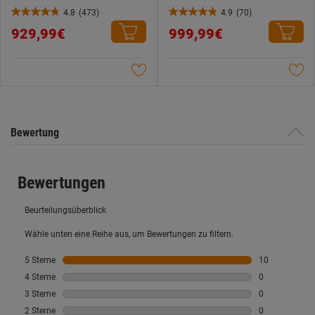
4.8
(473)
4.9
(70)
4.8
4.9
929,99€
999,99€
von
von
5
5
Sternen.
Sternen.
473
70
Bewertungen
Bewertungen
Bewertung