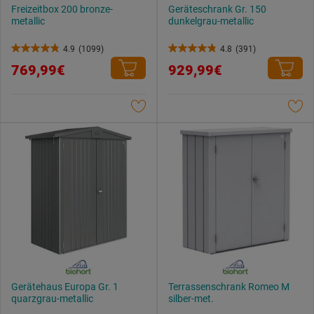
Freizeitbox 200 bronze-
Geräteschrank Gr. 150
metallic
dunkelgrau-metallic
4.9
(1099)
4.8
(391)
4.9
4.8
769,99€
929,99€
von
von
5
5
Sternen.
Sternen.
1099
391
Bewertungen
Bewertungen
Gerätehaus Europa Gr. 1
Terrassenschrank Romeo M
quarzgrau-metallic
silber-met.