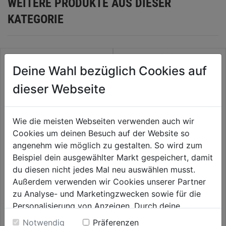
WEITERE PRODUKTE AUS DIESER
KATEGORIE
Deine Wahl bezüglich Cookies auf
dieser Webseite
Wie die meisten Webseiten verwenden auch wir
Cookies um deinen Besuch auf der Website so
angenehm wie möglich zu gestalten. So wird zum
Beispiel dein ausgewählter Markt gespeichert, damit
Vogelfutter-Silo Chalet
Vogelfutter-Silo Gaisberg
du diesen nicht jedes Mal neu auswählen musst.
Außerdem verwenden wir Cookies unserer Partner
zu Analyse- und Marketingzwecken sowie für die
0.0
(0)
0.0
(0)
0.0
0.0
Personalisierung von Anzeigen. Durch deine
18,99€
19,99€
von
von
Einwilligung werden die Daten von Drittanbieter,
Notwendig
Präferenzen
5
5