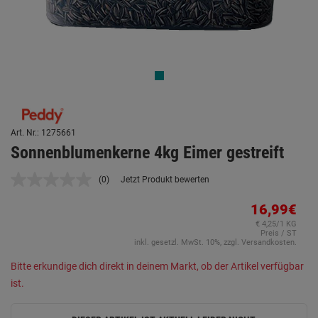
Art. Nr.: 1275661
Sonnenblumenkerne 4kg Eimer gestreift
(0)
Jetzt Produkt bewerten
Kein
Beurteilungswert.
Link
16,99€
auf
€ 4,25/1 KG
derselben
Preis / ST
Seite.
inkl. gesetzl. MwSt. 10%, zzgl. Versandkosten.
Bitte erkundige dich direkt in deinem Markt, ob der Artikel verfügbar
ist.