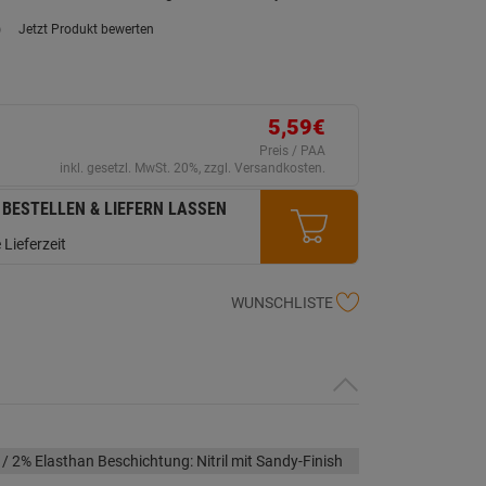
)
Jetzt Produkt bewerten
ein
eurteilungswert.
ink
uf
erselben
ite.
5,59€
Preis / PAA
inkl. gesetzl. MwSt. 20%, zzgl. Versandkosten.
 BESTELLEN & LIEFERN LASSEN
 Lieferzeit
WUNSCHLISTE
/ 2% Elasthan Beschichtung: Nitril mit Sandy-Finish