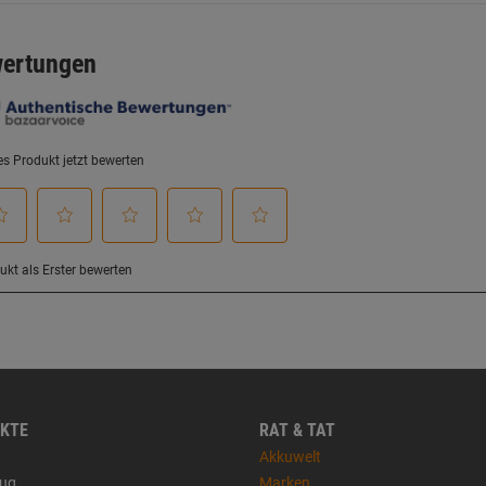
KTE
RAT & TAT
Akkuwelt
ug
Marken