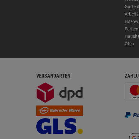
Garten
Arbeit
Eisenw
Farben
Hausha
Öfen
VERSANDARTEN
ZAHLU