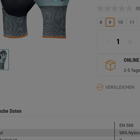
(0
K
B
L
8
9
10
11
a
d
Se
-
+
ONLINE
2-5 Tage
VERGLEICHEN
sche Daten
EN 388
al
98% Nylon 