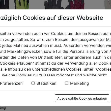
züglich Cookies auf dieser Webseite
seiten verwenden auch wir Cookies um deinen Besuch auf 
 zu gestalten. So wird zum Beispiel dein ausgewählter Ma
ht jedes Mal neu auswählen musst. Außerdem verwenden wi
tshandschuh
Arbeitshandschuh
Schwei
 und Marketingzwecken sowie für die Personalisierung von 
r Lite
Queen Winter
erden die Daten von Drittanbieter, unter anderem auch in d
e Cookies erlauben" stimmst du der Verwendung aller Cookie
0.0
(0)
0.0
(0)
 alle Infos zu den unterschiedlichen Cookies, unter "Cookies
0.0
0.0
, welche Cookies du zulassen möchtest und welche nicht.
von
von
€
5,79€
5,99€
n findest du in unserer
Datenschutzerklärung
.
5
5
Präferenzen
Statistiken
Marketing
.
Sternen.
Sternen.
Ausgewählte Cookies erlauben
tung