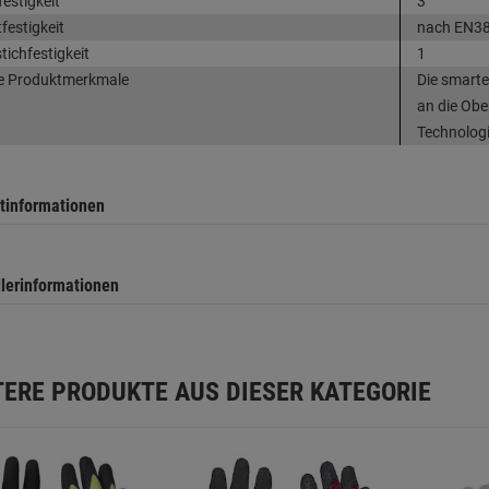
festigkeit
3
festigkeit
nach EN38
tichfestigkeit
1
e Produktmerkmale
Die smarte
an die Obe
Technologi
tinformationen
llerinformationen
TERE PRODUKTE AUS DIESER KATEGORIE