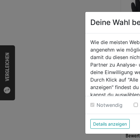
Deine Wahl be
Wie die meisten Web
angenehm wie möglich
VERGLEICHEN
damit du diesen nic
Arbei
Partner zu Analyse-
Winte
deine Einwilligung w
Durch Klick auf "All
anzeigen" findest du
0.0
kannst du auswählen
von
5,79
Weitere Informatione
5
Notwendig
Sternen
Details anzeigen
Bewer