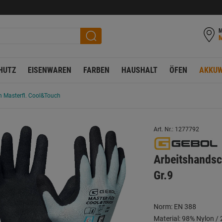
M
HUTZ
EISENWAREN
FARBEN
HAUSHALT
ÖFEN
AKKUW
 Masterfl. Cool&Touch
Art. Nr.: 1277792
Arbeitshandsc
Gr.9
Norm: EN 388
Material: 98% Nylon / 