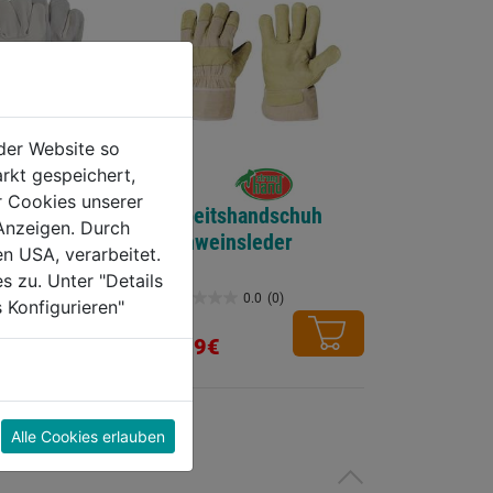
der Website so
rkt gespeichert,
r Cookies unserer
ßerhandschuh
Arbeitshandschuh
Anzeigen. Durch
Schweinsleder
en USA, verarbeitet.
s zu. Unter "Details
0.0
(0)
0.0
(0)
 Konfigurieren"
0.0
von
5,99€
5
Sternen.
Alle Cookies erlauben