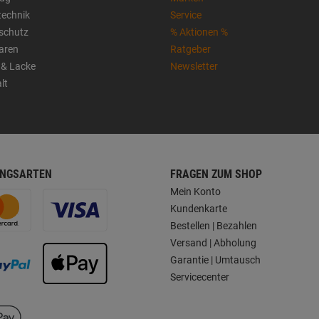
technik
Service
sschutz
% Aktionen %
aren
Ratgeber
 & Lacke
Newsletter
lt
NGSARTEN
FRAGEN ZUM SHOP
Mein Konto
Kundenkarte
Bestellen | Bezahlen
Versand | Abholung
Garantie | Umtausch
Servicecenter