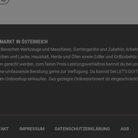
HMARKT IN ÖSTERREICH
den Bereichen Werkzeuge und Maschinen, Gartengeräte und Zubehör, Arbei
ben und Lacke, Haushalt, Herde und Öfen sowie Griller und Grillzubehör.
n gerecht werden, zum fairen Preis-Leistungsverhältnis kannst du bei un
 eine umfassende Beratung gerne zur Verfügung. Du kannst bei LET'S DOIT
im Onlineshop einkaufen. Das gezeigte Onlinesortiment ist eingeschränkt
TAKT
IMPRESSUM
DATENSCHUTZERKLÄRUNG
AGB