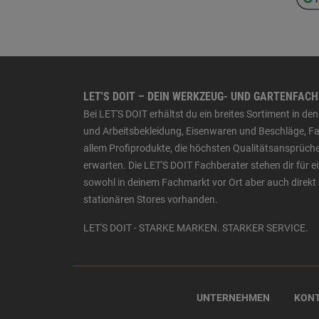
LET'S DOIT – DEIN WERKZEUG- UND GARTENFAC
Bei LET'S DOIT erhältst du ein breites Sortiment in 
und Arbeitsbekleidung, Eisenwaren und Beschläge, Far
allem Profiprodukte, die höchsten Qualitätsansprüche
erwarten. Die LET'S DOIT Fachberater stehen dir für
sowohl in deinem Fachmarkt vor Ort aber auch direkt 
stationären Stores vorhanden.
LET'S DOIT - STARKE MARKEN. STARKER SERVICE.
UNTERNEHMEN
KON