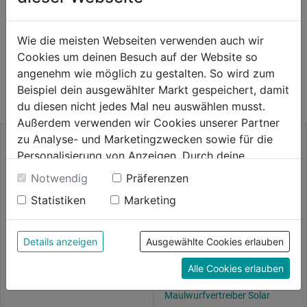
Wie die meisten Webseiten verwenden auch wir
Cookies um deinen Besuch auf der Website so
WEITERE PRODUKTE AUS DIESER
angenehm wie möglich zu gestalten. So wird zum
KATEGORIE
Beispiel dein ausgewählter Markt gespeichert, damit
du diesen nicht jedes Mal neu auswählen musst.
Außerdem verwenden wir Cookies unserer Partner
zu Analyse- und Marketingzwecken sowie für die
Personalisierung von Anzeigen. Durch deine
Einwilligung werden die Daten von Drittanbieter,
Notwendig
Präferenzen
unter anderem auch in den USA, verarbeitet.
Statistiken
Marketing
Durch Klick auf "Alle Cookies erlauben" stimmst du
der Verwendung aller Cookies zu. Unter "Details
anzeigen" findest du alle Infos zu den
Details anzeigen
Ausgewählte Cookies erlauben
unterschiedlichen Cookies, unter "Cookies
Alle Cookies erlauben
Konfigurieren" kannst du auswählen, welche Cookies
Wespenspray 750 ml
Wühlmaus u.
du zulassen möchtest und welche nicht.
Maulwurfvertreiber Solar
Weitere Informationen findest du in unserer