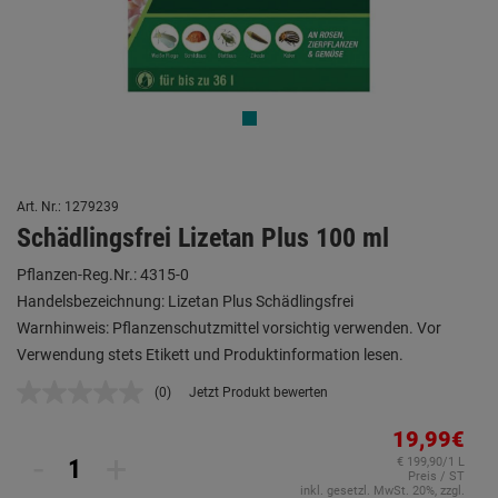
Art. Nr.: 1279239
Schädlingsfrei Lizetan Plus 100 ml
Pflanzen-Reg.Nr.: 4315-0
Handelsbezeichnung: Lizetan Plus Schädlingsfrei
Warnhinweis: Pflanzenschutzmittel vorsichtig verwenden. Vor
Verwendung stets Etikett und Produktinformation lesen.
(0)
Jetzt Produkt bewerten
Kein
Beurteilungswert.
Link
19,99€
auf
-
+
€ 199,90/1 L
derselben
Preis / ST
Seite.
inkl. gesetzl. MwSt. 20%, zzgl.