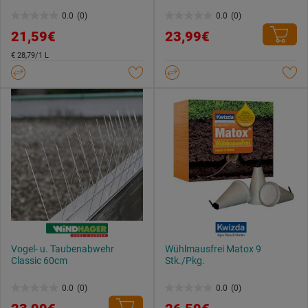
Datenschutzerklärung
.
0.0
(0)
0.0
(0)
0.0
0.0
21,59€
23,99€
von
von
5
5
€ 28,79/1 L
Sternen.
Sternen.
Vogel- u. Taubenabwehr
Wühlmausfrei Matox 9
Classic 60cm
Stk./Pkg.
0.0
(0)
0.0
(0)
0.0
0.0