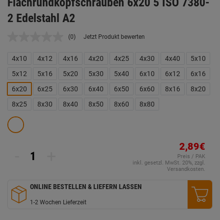
Flachrundkopfschrauben 6x20 5 ISO 7380-
2 Edelstahl A2
(0)
Jetzt Produkt bewerten
Kein
Beurteilungswert.
Link
4x10
4x12
4x16
4x20
4x25
4x30
4x40
5x10
auf
derselben
5x12
5x16
5x20
5x30
5x40
6x10
6x12
6x16
Seite.
6x20
6x25
6x30
6x40
6x50
6x60
8x16
8x20
8x25
8x30
8x40
8x50
8x60
8x80
2,89€
-
+
Preis / PAK
inkl. gesetzl. MwSt. 20%, zzgl.
Versandkosten.
ONLINE BESTELLEN & LIEFERN LASSEN
1-2 Wochen Lieferzeit