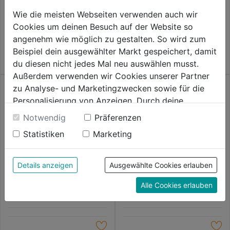
0.0
(0)
0.0
(0)
Wie die meisten Webseiten verwenden auch wir
0.0
0.0
3,79€
3,79€
Cookies um deinen Besuch auf der Website so
von
von
angenehm wie möglich zu gestalten. So wird zum
5
5
Beispiel dein ausgewählter Markt gespeichert, damit
Sternen.
Sternen.
du diesen nicht jedes Mal neu auswählen musst.
Außerdem verwenden wir Cookies unserer Partner
zu Analyse- und Marketingzwecken sowie für die
Personalisierung von Anzeigen. Durch deine
Einwilligung werden die Daten von Drittanbieter,
Notwendig
Präferenzen
unter anderem auch in den USA, verarbeitet.
Statistiken
Marketing
Durch Klick auf "Alle Cookies erlauben" stimmst du
Pfostenträgerschraube
Zierschraube Flachrundkopf
der Verwendung aller Cookies zu. Unter "Details
Tellerkopf Geomet
antik
anzeigen" findest du alle Infos zu den
Details anzeigen
Ausgewählte Cookies erlauben
unterschiedlichen Cookies, unter "Cookies
0.0
(0)
0.0
(0)
0.0
0.0
Alle Cookies erlauben
Konfigurieren" kannst du auswählen, welche Cookies
3,79€
3,79€
von
von
du zulassen möchtest und welche nicht.
5
5
Weitere Informationen findest du in unserer
Sternen.
Sternen.
Datenschutzerklärung
.