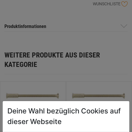
WUNSCHLISTE
Produktinformationen
WEITERE PRODUKTE AUS DIESER
KATEGORIE
Deine Wahl bezüglich Cookies auf
dieser Webseite
Hülsenschraube Messing
Hülsenschraube Messing