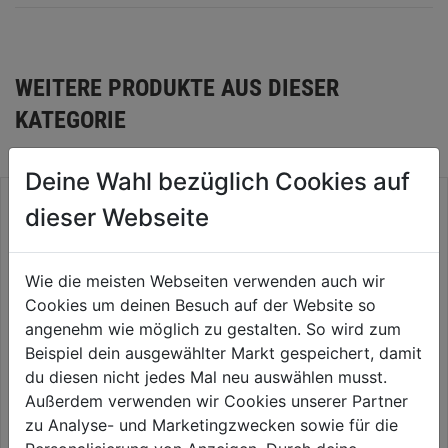
WEITERE PRODUKTE AUS DIESER
KATEGORIE
Deine Wahl bezüglich Cookies auf
dieser Webseite
Wie die meisten Webseiten verwenden auch wir
Cookies um deinen Besuch auf der Website so
angenehm wie möglich zu gestalten. So wird zum
Beispiel dein ausgewählter Markt gespeichert, damit
du diesen nicht jedes Mal neu auswählen musst.
Außerdem verwenden wir Cookies unserer Partner
Christbaumständer Gusseisen
Christbaumständer Metall
zu Analyse- und Marketingzwecken sowie für die
grün lackiert DM 31cm/Vierfuß
Holzoptik DM 46cm