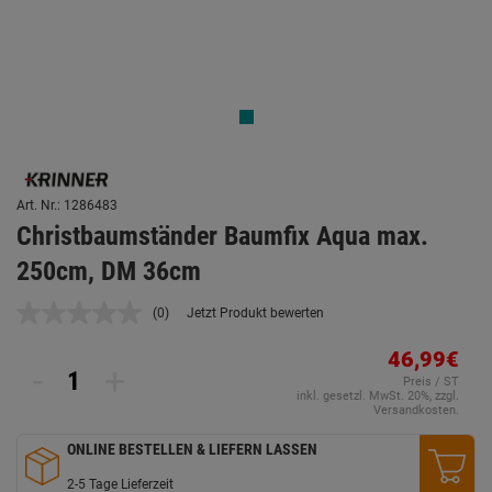
Art. Nr.: 1286483
Christbaumständer Baumfix Aqua max.
250cm, DM 36cm
(0)
Jetzt Produkt bewerten
Kein
Beurteilungswert.
Link
46,99€
-
+
auf
Preis / ST
derselben
inkl. gesetzl. MwSt. 20%, zzgl.
Seite.
Versandkosten.
ONLINE BESTELLEN & LIEFERN LASSEN
2-5 Tage Lieferzeit