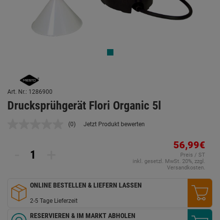
Art. Nr.: 1286900
Drucksprühgerät Flori Organic 5l
(0)
Jetzt Produkt bewerten
Kein
Beurteilungswert.
Link
56,99€
-
+
auf
Preis / ST
derselben
inkl. gesetzl. MwSt. 20%, zzgl.
Seite.
Versandkosten.
ONLINE BESTELLEN & LIEFERN LASSEN
2-5 Tage Lieferzeit
RESERVIEREN & IM MARKT ABHOLEN