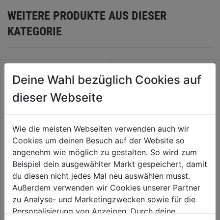
WEITERE PRODUKTE AUS DIESER
KATEGORIE
Deine Wahl bezüglich Cookies auf
dieser Webseite
Wie die meisten Webseiten verwenden auch wir
Cookies um deinen Besuch auf der Website so
angenehm wie möglich zu gestalten. So wird zum
Beispiel dein ausgewählter Markt gespeichert, damit
Drucksprühgerät Veris 5l
Drucksprühgerät Primer 5l
du diesen nicht jedes Mal neu auswählen musst.
Kunststoff
Kunststoff
Außerdem verwenden wir Cookies unserer Partner
zu Analyse- und Marketingzwecken sowie für die
0.0
(0)
0.0
(0)
0.0
0.0
Personalisierung von Anzeigen. Durch deine
62,99€
62,99€
von
von