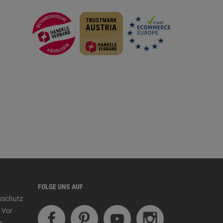
FOLGE UNS AUF
tsschutz
 Vor
s