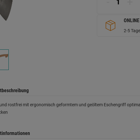
-
+
d
Se
ONLINE
2-5 Tage
tbeschreibung
und rostfrei mit ergonomisch geformtem und geöltem Eschengriff optim
cken
tinformationen