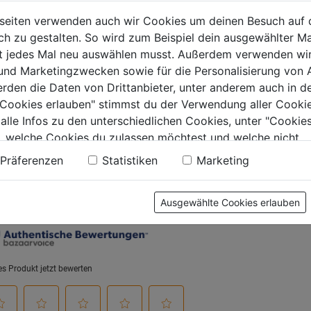
1400m
seiten verwenden auch wir Cookies um deinen Besuch auf 
 zu gestalten. So wird zum Beispiel dein ausgewählter Ma
0.0
(0)
0.0
(0)
0.0
4.0
ht jedes Mal neu auswählen musst. Außerdem verwenden wi
von
von
 und Marketingzwecken sowie für die Personalisierung von 
9€
42,99€
45,99€
5
5
erden die Daten von Drittanbieter, unter anderem auch in d
.
Sternen.
Sternen.
e Cookies erlauben" stimmst du der Verwendung aller Cookie
1
 alle Infos zu den unterschiedlichen Cookies, unter "Cookies
Bewertun
, welche Cookies du zulassen möchtest und welche nicht.
n findest du in unserer
Datenschutzerklärung
.
tung
Präferenzen
Statistiken
Marketing
Ausgewählte Cookies erlauben