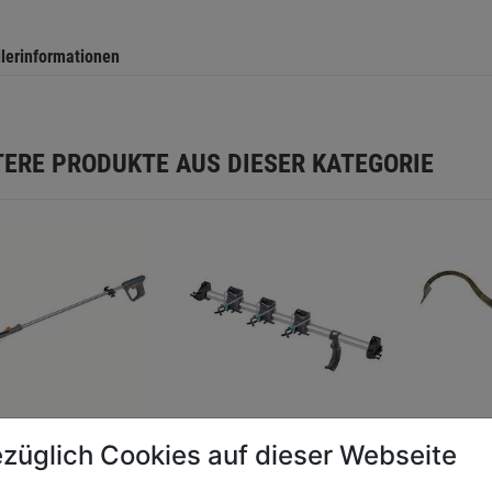
llerinformationen
TERE PRODUKTE AUS DIESER KATEGORIE
züglich Cookies auf dieser Webseite
er 4in1
Gerätehalter Plus
Sauzahn