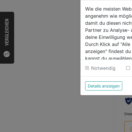
Wie die meisten Web
angenehm wie möglich
VERGLEICHEN
0.0
damit du diesen nic
von
Partner zu Analyse-
38,9
5
deine Einwilligung w
Sternen
Durch Klick auf "All
anzeigen" findest du
kannst du auswählen
Weitere Informatione
Bewer
Notwendig
Details anzeigen