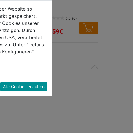
m
der Website so
rkt gespeichert,
4.0
(1)
0.0
(0)
0.0
r Cookies unserer
von
Anzeigen. Durch
49,59€
5
en USA, verarbeitet.
Sternen.
s zu. Unter "Details
 Konfigurieren"
g
Alle Cookies erlauben