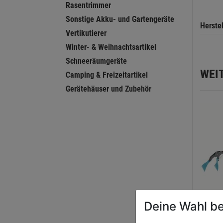
Rasentrimmer
Sonstige Akku- und Gartengeräte
Herste
Vertikutierer
Winter- & Weihnachtsartikel
Schneeräumgeräte
WEI
Camping & Freizeitartikel
Gerätehäuser und Zubehör
Deine Wahl be
Greif