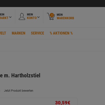
EIN
MEIN
MEIN
0
MARKT
KONTO
WARENKORB
ELT
MARKEN
SERVICE
% AKTIONEN %
 m. Hartholzstiel
)
Jetzt Produkt bewerten
ein
eurteilungswert.
ink
30,59€
uf