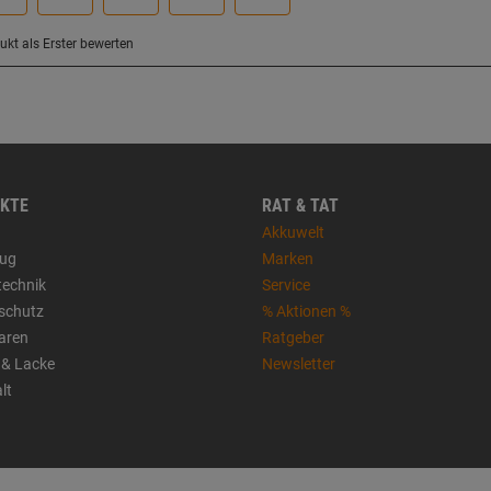
KTE
RAT & TAT
Akkuwelt
ug
Marken
technik
Service
sschutz
% Aktionen %
aren
Ratgeber
 & Lacke
Newsletter
lt