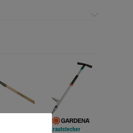
 m. Stiel
Unkrautstecher