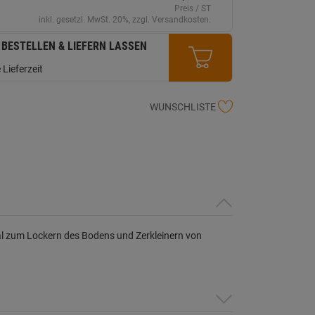
erselben
Preis / ST
ite.
inkl. gesetzl. MwSt. 20%, zzgl. Versandkosten.
 BESTELLEN & LIEFERN LASSEN
 Lieferzeit
WUNSCHLISTE
al zum Lockern des Bodens und Zerkleinern von