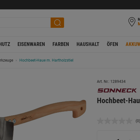
M
HUTZ
EISENWAREN
FARBEN
HAUSHALT
ÖFEN
AKKUW
erkzeuge
Hochbeet-Haue m. Hartholzstiel
Art. Nr.: 1289434
Hochbeet-Haue
(0
K
B
L
a