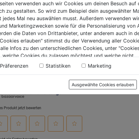
seiten verwenden auch wir Cookies um deinen Besuch auf 
0.0
(0)
0.0
(0)
 zu gestalten. So wird zum Beispiel dein ausgewählter Ma
0.0
0.0
ht jedes Mal neu auswählen musst. Außerdem verwenden wi
von
von
€
7,39€
7,59€
 und Marketingzwecken sowie für die Personalisierung von 
5
5
erden die Daten von Drittanbieter, unter anderem auch in d
.
Sternen.
Sternen.
e Cookies erlauben" stimmst du der Verwendung aller Cookie
 alle Infos zu den unterschiedlichen Cookies, unter "Cookies
, welche Cookies du zulassen möchtest und welche nicht.
tung
n findest du in unserer
Datenschutzerklärung
.
Präferenzen
Statistiken
Marketing
Ausgewählte Cookies erlauben