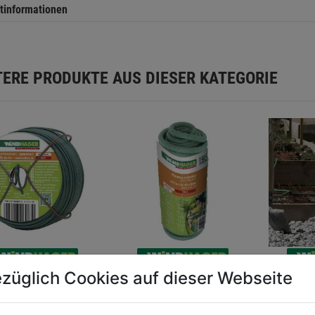
tinformationen
TERE PRODUKTE AUS DIESER KATEGORIE
züglich Cookies auf dieser Webseite
ndraht 40m/
Baumanbinder
Schwerl
mm gummiert
geschäumt 10m,8mm,
Gewebe
grün
60x105c