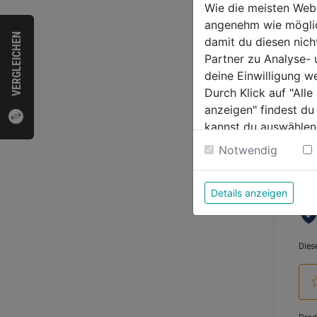
Wie die meisten Web
angenehm wie möglich
0.0
VERGLEICHEN
damit du diesen nic
von
7,29
Partner zu Analyse-
5
deine Einwilligung w
Sternen
Durch Klick auf "All
anzeigen" findest du
kannst du auswählen
Bewer
Weitere Informatione
Notwendig
Details anzeigen