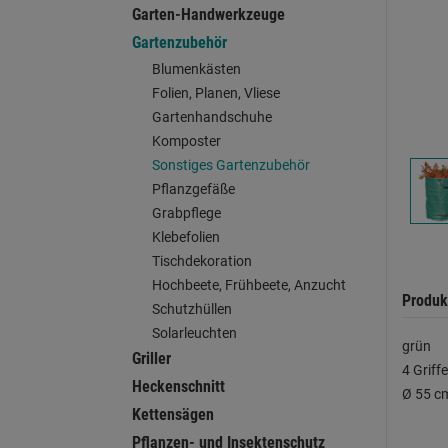
Garten-Handwerkzeuge
Gartenzubehör
Blumenkästen
Folien, Planen, Vliese
Gartenhandschuhe
Komposter
Sonstiges Gartenzubehör
Pflanzgefäße
Grabpflege
Klebefolien
Tischdekoration
Hochbeete, Frühbeete, Anzucht
Produk
Schutzhüllen
Solarleuchten
grün
Griller
4 Griffe
Heckenschnitt
Ø 55 c
Kettensägen
Pflanzen- und Insektenschutz