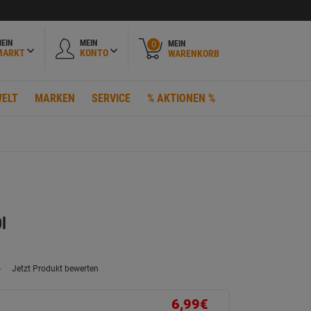
EIN
MEIN
MEIN
0
MARKT
KONTO
WARENKORB
ELT
MARKEN
SERVICE
% AKTIONEN %
l
)
Jetzt Produkt bewerten
ein
eurteilungswert.
ink
6,99€
uf