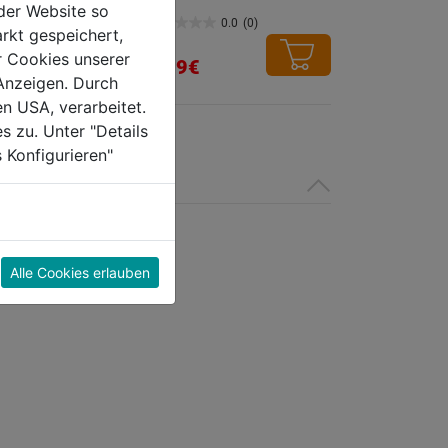
der Website so
0.0
(0)
0.0
(0)
rkt gespeichert,
0.0
r Cookies unserer
von
7,59€
Anzeigen. Durch
5
en USA, verarbeitet.
Sternen.
s zu. Unter "Details
 Konfigurieren"
Alle Cookies erlauben