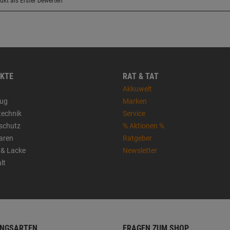
KTE
RAT & TAT
Akkuwelt
ug
Marken
technik
Service
sschutz
% Aktionen %
aren
Ratgeber
 & Lacke
Newsletter
lt
NGSARTEN
FRAGEN ZUM SHOP