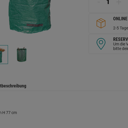
-
+
d
Se
ONLINE
2-5 Tage
RESERV
Um die V
bitte de
tbeschreibung
m H 77 cm