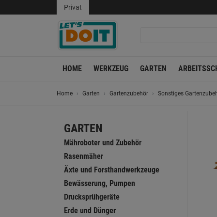
Privat
HOME
WERKZEUG
GARTEN
ARBEITSSC
Home
Garten
Gartenzubehör
Sonstiges Gartenzube
GARTEN
Mähroboter und Zubehör
Rasenmäher
Äxte und Forsthandwerkzeuge
Bewässerung, Pumpen
Drucksprühgeräte
Erde und Dünger