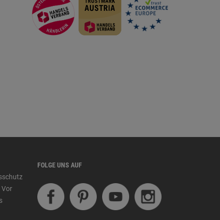
FOLGE UNS AUF
tsschutz
 Vor
s