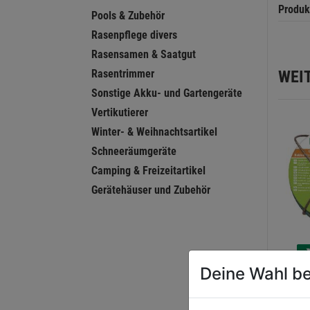
Produk
Pools & Zubehör
Rasenpflege divers
Rasensamen & Saatgut
WEI
Rasentrimmer
Sonstige Akku- und Gartengeräte
Vertikutierer
Winter- & Weihnachtsartikel
Schneeräumgeräte
Camping & Freizeitartikel
Gerätehäuser und Zubehör
Deine Wahl be
Garte
2,00