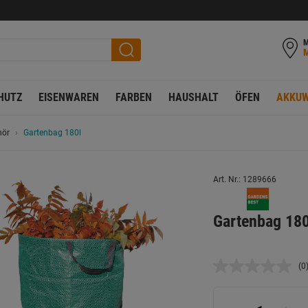
M
HUTZ
EISENWAREN
FARBEN
HAUSHALT
ÖFEN
AKKUW
hör
Gartenbag 180l
Art. Nr.: 1289666
Gartenbag 180
(0
K
B
L
a