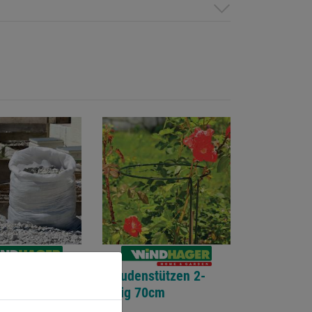
ast-
Staudenstützen 2-
säcke
teilig 70cm
m 3 Stk./Pkg.