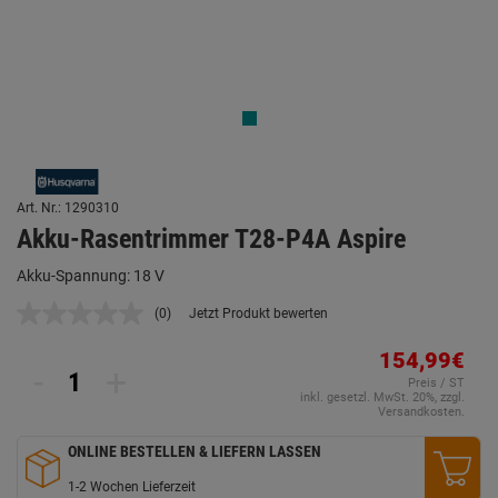
Art. Nr.: 1290310
Akku-Rasentrimmer T28-P4A Aspire
Akku-Spannung: 18 V
(0)
Jetzt Produkt bewerten
Kein
Beurteilungswert.
Link
154,99€
-
+
auf
Preis / ST
derselben
inkl. gesetzl. MwSt. 20%, zzgl.
Seite.
Versandkosten.
ONLINE BESTELLEN & LIEFERN LASSEN
1-2 Wochen Lieferzeit