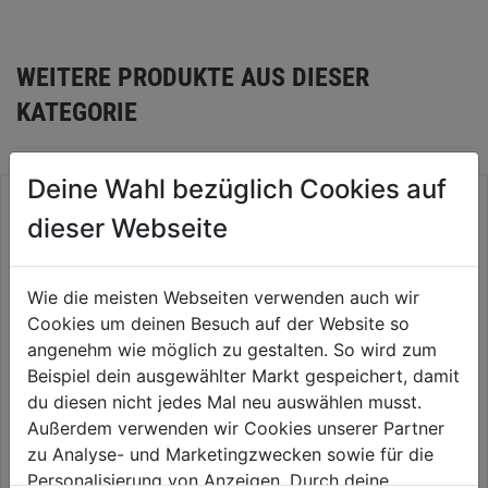
WEITERE PRODUKTE AUS DIESER
KATEGORIE
Deine Wahl bezüglich Cookies auf
dieser Webseite
Wie die meisten Webseiten verwenden auch wir
Cookies um deinen Besuch auf der Website so
angenehm wie möglich zu gestalten. So wird zum
Beispiel dein ausgewählter Markt gespeichert, damit
du diesen nicht jedes Mal neu auswählen musst.
Außerdem verwenden wir Cookies unserer Partner
Akku-Rasentrimmer FSA 30
Akku-Rasentrimmer
inkl. Akku u. Ladegerät
ComfortCut 23/18V P4A Set
zu Analyse- und Marketingzwecken sowie für die
Personalisierung von Anzeigen. Durch deine