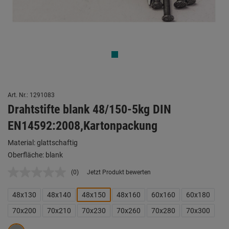
Art. Nr.: 1291083
Drahtstifte blank 48/150-5kg DIN
EN14592:2008,Kartonpackung
Material: glattschaftig
Oberfläche: blank
(0)
Jetzt Produkt bewerten
Kein
Beurteilungswert.
Link
48x130
48x140
48x150
48x160
60x160
60x180
auf
derselben
70x200
70x210
70x230
70x260
70x280
70x300
Seite.