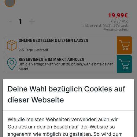
19,99€
-
+
Preis / PAK
inkl. gesetzl. MwSt. 20%, zzgl.
Versandkosten.
ONLINE BESTELLEN & LIEFERN LASSEN
2-5 Tage Lieferzeit
RESERVIEREN & IM MARKT ABHOLEN
Um die Verfügbarkeit vor Ort zu prüfen, wähle bitte deinen
Markt
VERGLEICHEN
WUNSCHLISTE
Deine Wahl bezüglich Cookies auf
dieser Webseite
Technische Daten
Wie die meisten Webseiten verwenden auch wir
geeignet für
Dachdeckerarbeiten und in
Cookies um deinen Besuch auf der Website so
Holzbauwerken
angenehm wie möglich zu gestalten. So wird zum
Material
glattschaftig