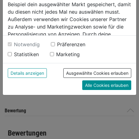
Beispiel dein ausgewählter Markt gespeichert, damit
Oberfläche
blank
du diesen nicht jedes Mal neu auswählen musst.
Weitere Produktmerkmale
glattschaftiger Nagel zum
Außerdem verwenden wir Cookies unserer Partner
Einsatz in Holzbauwerken und
zu Analyse- und Marketingzwecken sowie für die
für Dachdeckerarbeiten
Personalisierung von Anzeigen. Durch deine
Einwilligung werden die Daten von Drittanbieter,
Notwendig
Präferenzen
unter anderem auch in den USA, verarbeitet.
Produktinformationen
Statistiken
Marketing
Durch Klick auf "Alle Cookies erlauben" stimmst du
der Verwendung aller Cookies zu. Unter "Details
anzeigen" findest du alle Infos zu den
Herstellerinformationen
Details anzeigen
Ausgewählte Cookies erlauben
unterschiedlichen Cookies, unter "Cookies
Alle Cookies erlauben
Konfigurieren" kannst du auswählen, welche Cookies
du zulassen möchtest und welche nicht.
Weitere Informationen findest du in unserer
Datenschutzerklärung
.
Bewertung