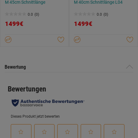
M 45cm Schnittlänge
M 40cm Schnittlänge L04
0.0
(0)
0.0
(0)
0.0
0.0
1499€
1499€
von
von
5
5
Sternen.
Sternen.
Bewertung