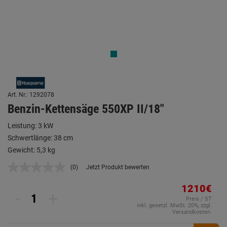
Art. Nr.: 1292078
Benzin-Kettensäge 550XP II/18"
Leistung: 3 kW
Schwertlänge: 38 cm
Gewicht: 5,3 kg
(0)
Jetzt Produkt bewerten
Kein
Beurteilungswert.
Link
1210€
-
+
auf
Preis / ST
derselben
inkl. gesetzl. MwSt. 20%, zzgl.
Seite.
Versandkosten.