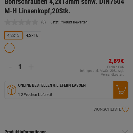
Bohrschrauben 4,2x13mm schw. DIN7504
M-H Linsenkopf,20Stk.
(0)
Jetzt Produkt bewerten
Kein
Beurteilungswert.
Link
4,2x13
4,2x16
auf
derselben
Seite.
2,89€
-
+
Preis / PAK
inkl. gesetzl. MwSt. 20%, zzgl.
Versandkosten.
ONLINE BESTELLEN & LIEFERN LASSEN
1-2 Wochen Lieferzeit
WUNSCHLISTE
Produktinformationen