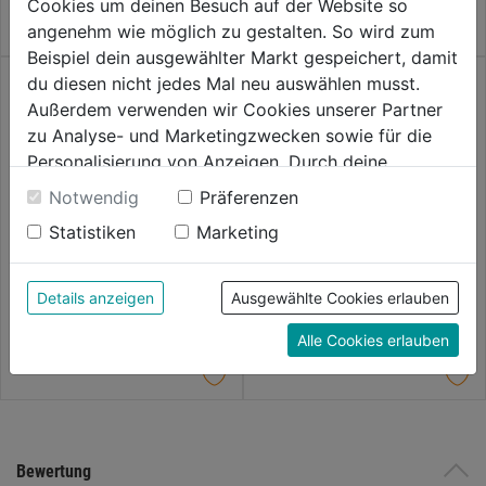
Cookies um deinen Besuch auf der Website so
Sternen.
Sternen.
angenehm wie möglich zu gestalten. So wird zum
Beispiel dein ausgewählter Markt gespeichert, damit
du diesen nicht jedes Mal neu auswählen musst.
Außerdem verwenden wir Cookies unserer Partner
zu Analyse- und Marketingzwecken sowie für die
Personalisierung von Anzeigen. Durch deine
Einwilligung werden die Daten von Drittanbieter,
Notwendig
Präferenzen
Bohrschrauben DIN7504 M-H
Bohrschraube TX verzinkt mit
unter anderem auch in den USA, verarbeitet.
Linsenkopf
Flügel
Statistiken
Marketing
Durch Klick auf "Alle Cookies erlauben" stimmst du
der Verwendung aller Cookies zu. Unter "Details
0.0
(0)
0.0
(0)
0.0
0.0
anzeigen" findest du alle Infos zu den
3,79€
5,29€
Details anzeigen
Ausgewählte Cookies erlauben
von
von
unterschiedlichen Cookies, unter "Cookies
5
5
Alle Cookies erlauben
Konfigurieren" kannst du auswählen, welche Cookies
Sternen.
Sternen.
du zulassen möchtest und welche nicht.
Weitere Informationen findest du in unserer
Datenschutzerklärung
.
Bewertung