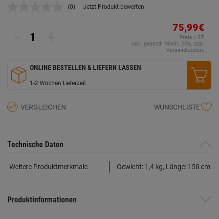
(0)
Jetzt Produkt bewerten
Kein
Beurteilungswert.
Link
75,99€
-
+
auf
Preis / ST
derselben
inkl. gesetzl. MwSt. 20%, zzgl.
Seite.
Versandkosten.
ONLINE BESTELLEN & LIEFERN LASSEN
1-2 Wochen Lieferzeit
VERGLEICHEN
WUNSCHLISTE
Technische Daten
Weitere Produktmerkmale
Gewicht: 1,4 kg, Länge: 150 cm
Produktinformationen