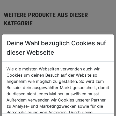
WEITERE PRODUKTE AUS DIESER
KATEGORIE
Deine Wahl bezüglich Cookies auf
dieser Webseite
Wie die meisten Webseiten verwenden auch wir
Cookies um deinen Besuch auf der Website so
angenehm wie möglich zu gestalten. So wird zum
Beispiel dein ausgewählter Markt gespeichert, damit
du diesen nicht jedes Mal neu auswählen musst.
Akku-Astsäge WB 18V-AAS
Akku-Kettensäge GE-LC 18/25
Außerdem verwenden wir Cookies unserer Partner
CPF Set 2,0 Ah-Starterkit
Li Solo
zu Analyse- und Marketingzwecken sowie für die
Personalisierung von Anzeigen. Durch deine
0.0
(0)
4.5
(383)