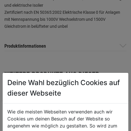
und elektrische Isolier
Zertifiziert nach EN 50365:2002 Elektrische Klasse 0 für Anlagen
mit Nennspannung bis 1000V Wechselstrom und 1500V
Gleichstrom in belüfteter und unbel
Produktinformationen
WEITERE PRODUKTE AUS DIESER
Deine Wahl bezüglich Cookies auf
KATEGORIE
dieser Webseite
Wie die meisten Webseiten verwenden auch wir
Cookies um deinen Besuch auf der Website so
angenehm wie möglich zu gestalten. So wird zum