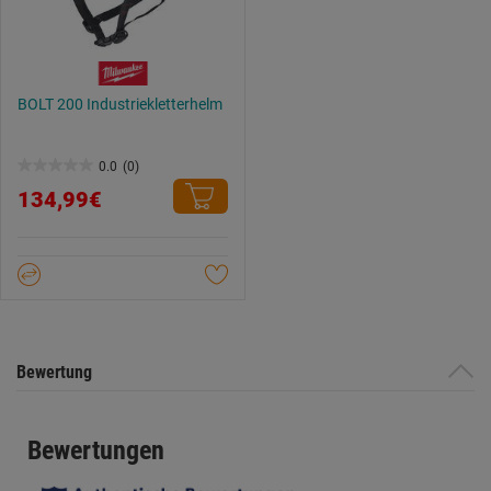
BOLT 200 Industriekletterhelm
0.0
(0)
0.0
134,99€
von
5
Sternen.
Bewertung