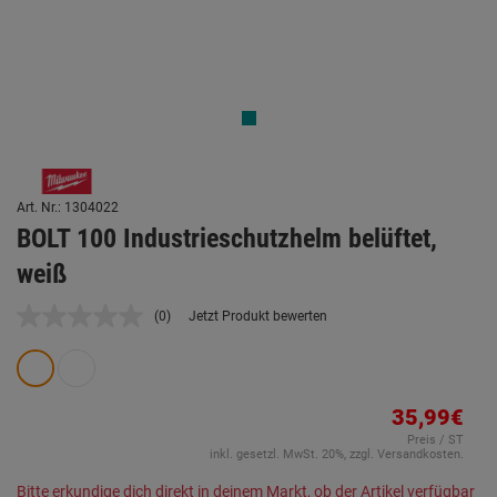
Art. Nr.: 1304022
BOLT 100 Industrieschutzhelm belüftet,
weiß
(0)
Jetzt Produkt bewerten
Kein
Beurteilungswert.
Link
auf
derselben
Seite.
35,99€
Preis / ST
inkl. gesetzl. MwSt. 20%, zzgl. Versandkosten.
Bitte erkundige dich direkt in deinem Markt, ob der Artikel verfügbar